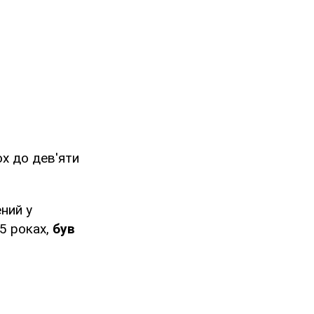
х до дев'яти
ний у
95 роках,
був