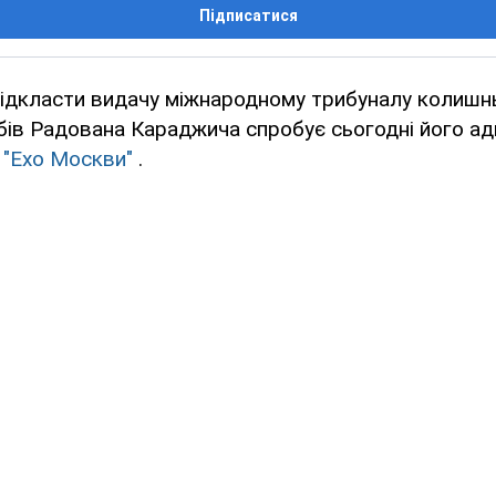
Підписатися
відкласти видачу міжнародному трибуналу колишн
бів Радована Караджича спробує сьогодні його а
є
"Ехо Москви"
.