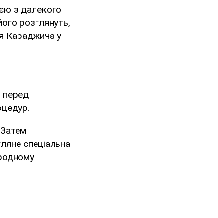
ією з далекого
його розглянуть,
ня Караджича у
 перед
оцедур.
 Затем
гляне спеціальна
ародному