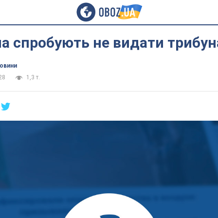
а спробують не видати трибун
новини
28
1,3 т.