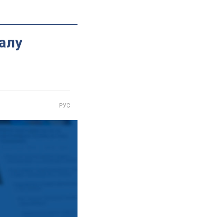
алу
РУС