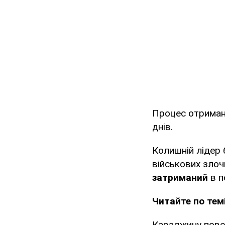
Процес отриман
днів.
Колишній лідер 
військових злочи
затриманий
в п
Читайте по темі
Караджичу пове