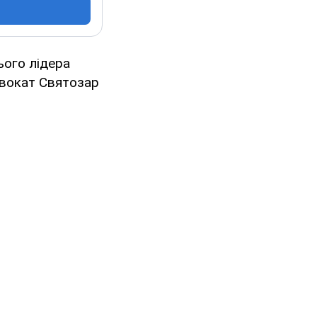
ього лідера
двокат Святозар