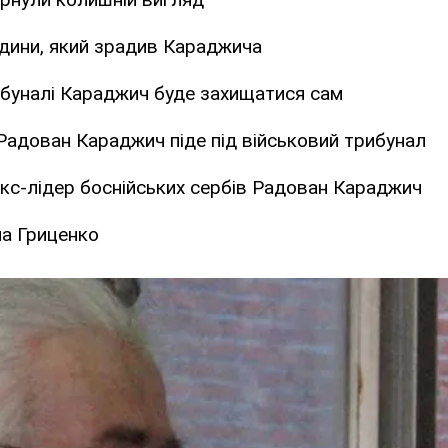
юдини, який зрадив Караджича
ибуналі Караджич буде захищатися сам
Радован Караджич піде під військовий трибунал
кс-лідер боснійських сербів Радован Караджич
на Гриценко