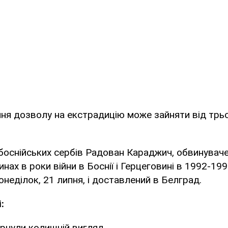
ня дозволу на екстрадицію може зайняти від трьо
боснійських сербів Радован Караджич, обвинуваче
нах в роки війни в Боснії і Герцеговині в 1992-19
онеділок, 21 липня, і доставлений в Белград.
:
рнули колишній вигляд