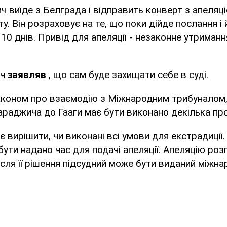
ч виїде з Белграда і відправить конверт з апеляц
у. Він розраховує на те, що поки дійде послання і 
10 днів. Привід для апеляції - незаконне утриман
ич
заявляв
, що сам буде захищати себе в суді.
аконом про взаємодію з Міжнародним трибуналом,
раджича до Гааги має бути виконано декілька пр
є вирішити, чи виконані всі умови для екстрадиції.
ути надано час для подачі апеляції. Апеляцію роз
 після її рішення підсудний може бути виданий міжн