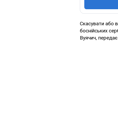
Скасувати або 
боснійських сер
Вуячич, переда