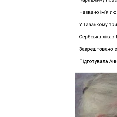
Названо ім'я л
У Гаазькому тр
Сербська лікар 
Заарештовано е
Підготувала Ан