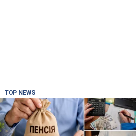
Українці "хакнули" Пенсійний фонд: виплати
масово підвищують через позови, але грошей
не вистачає
Як перераховують пенсії
годину тому
34,3 т.
Під атакою був НПЗ: у російському Ярославлі
прогриміла серія вибухів. Фото і відео