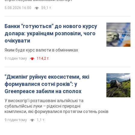
У високогір'ї розташовані альпійські та
субальпійські луки – рідкісні природні
комплекси, які формувалися протягом сотень років
9 годин тому
1,1 т.
TOP NEWS