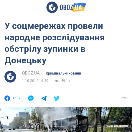
У соцмережах провели
народне розслідування
обстрілу зупинки в
Донецьку
OBOZ.UA
Кримінальні новини
1.10.2014 16:20
49,1 т.
1687
РУС