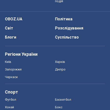
Спорт
Футбол
Баскетбол
Хокей
Бокс
Формула-1
Моя школа
ГДЗ
Підручники
Онлайн уроки
ДПА
ЗНО
НМТ
СНД посібники
Авто
Тест Драйв
Електромобілі