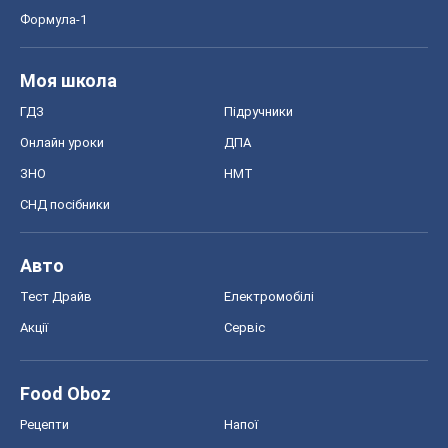
Акції
Сервіс
Food Oboz
Рецепти
Напої
Дієти
Економіка
Ринки та компанії
Макроекономіка
MedOboz
Новини медицини
MAMACLUB
Шоу
Афіша
Плітки