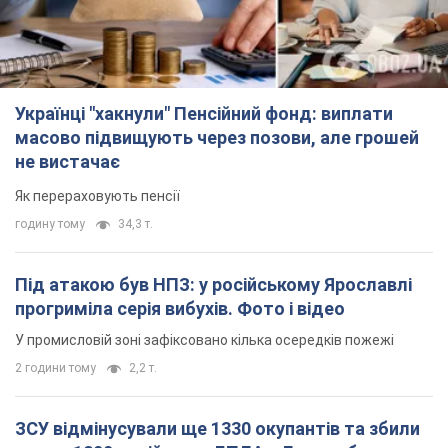
У промисловій зоні зафіксовано кілька осередків пожежі
2 години тому
2,2 т.
ЗСУ відмінусували ще 1330 окупантів та збили
понад 1800 російських БПЛА – Генштаб
Чисельність путінської армії скорочується
2 години тому
15,9 т.