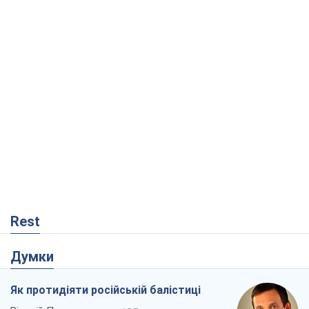
Rest
Думки
Як протидіяти російській балістиці
Віталій Портников
15,7 т.
Попри все, Київ вистоїть. Бо здатися
означає втратити все
Ольга Айвазовська
10,5 т.
Захід зобов'язаний зупинити путінський
геноцид українців
Леонід Невзлін
4,1 т.