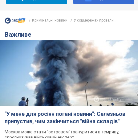
"У мене для росіян погані новини": Селезньов
припустив, чим закінчиться "війна складів"
Москва може стати "островом" і зануритися в темряву,
спрогнозував військовий експерт
5.08.2026 16:00
59,1 т.
Банки "готуються" до нового курсу
долара: українцям розповіли, чого
очікувати
Яким буде курс валюти в обмінниках
9 годин тому
114,2 т.
"Джипінг руйнує екосистеми, які
формувалися сотні років": у
Greenpeace забили на сполох