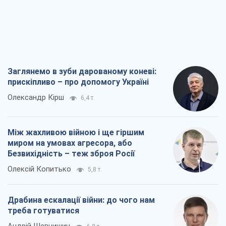
Олексій Копитько
5,8 т.
Драбина ескалації війни: до чого нам
треба готуватися
Андрій Шевчишин
6,8 т.
"Коли хочеться помсти": чому стратегія
України має залишатися іншою
Серж Марко
7,3 т.
Всі думки