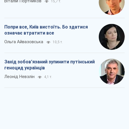
Заглянемо в зуби дарованому коневі:
прискіпливо – про допомогу Україні
Олександр Кірш
6,4 т.
Між жахливою війною і ще гіршим
миром на умовах агресора, або
Безвихідність – теж зброя Росії