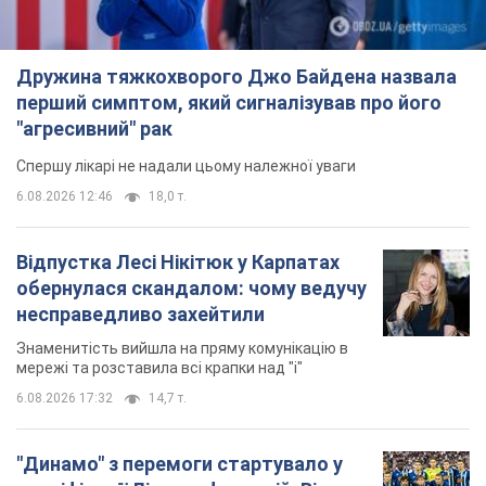
Дружина тяжкохворого Джо Байдена назвала
перший симптом, який сигналізував про його
"агресивний" рак
Спершу лікарі не надали цьому належної уваги
6.08.2026 12:46
18,0 т.
Відпустка Лесі Нікітюк у Карпатах
обернулася скандалом: чому ведучу
несправедливо захейтили
Знаменитість вийшла на пряму комунікацію в
мережі та розставила всі крапки над "і"
6.08.2026 17:32
14,7 т.
"Динамо" з перемоги стартувало у