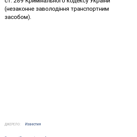
ст. 289 Кримінального кодексу України
(незаконне заволодіння транспортним
засобом).
Известия
ДЖЕРЕЛО: