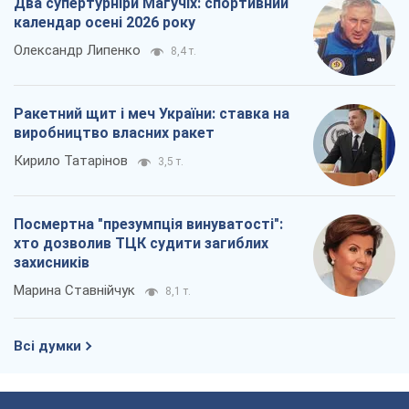
Два супертурніри Магучіх: спортивний
календар осені 2026 року
Олександр Липенко
8,4 т.
Ракетний щит і меч України: ставка на
виробництво власних ракет
Кирило Татарінов
3,5 т.
Посмертна "презумпція винуватості":
хто дозволив ТЦК судити загиблих
захисників
Марина Ставнійчук
8,1 т.
Всі думки