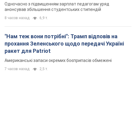
Одночасно з підвищенням зарплат педагогам уряд
анонсував збільшення студентських стипендій
8 часов назад
6,9 т.
"Нам теж вони потрібні": Трамп відповів на
прохання Зеленського щодо передачі Україні
ракет для Patriot
Американські запаси окремих боєприпасів обмежені
7 часов назад
2,5 т.