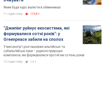
Яким буде курс валюти в обмінниках
11 годин тому
119,8 т.
"Джипінг руйнує екосистеми, які
формувалися сотні років": у
Greenpeace забили на сполох
У високогір'ї розташовані альпійські та
субальпійські луки – рідкісні природні
комплекси, які формувалися протягом сотень років
12 годин тому
1,6 т.