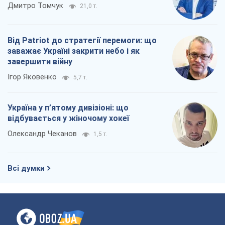
Дмитро Томчук
21,0 т.
Від Patriot до стратегії перемоги: що
заважає Україні закрити небо і як
завершити війну
Ігор Яковенко
5,7 т.
Україна у п’ятому дивізіоні: що
відбувається у жіночому хокеї
Олександр Чеканов
1,5 т.
Всі думки