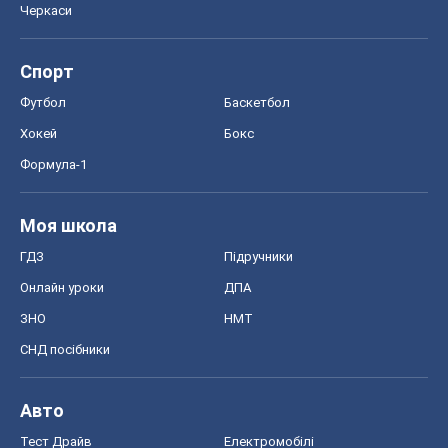
Черкаси
Спорт
Футбол
Баскетбол
Хокей
Бокс
Формула-1
Моя школа
ГДЗ
Підручники
Онлайн уроки
ДПА
ЗНО
НМТ
СНД посібники
Авто
Тест Драйв
Електромобілі