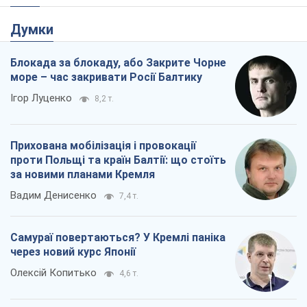
Думки
Блокада за блокаду, або Закрите Чорне
море – час закривати Росії Балтику
Ігор Луценко
8,2 т.
Прихована мобілізація і провокації
проти Польщі та країн Балтії: що стоїть
за новими планами Кремля
Вадим Денисенко
7,4 т.
Самураї повертаються? У Кремлі паніка
через новий курс Японії
Олексій Копитько
4,6 т.