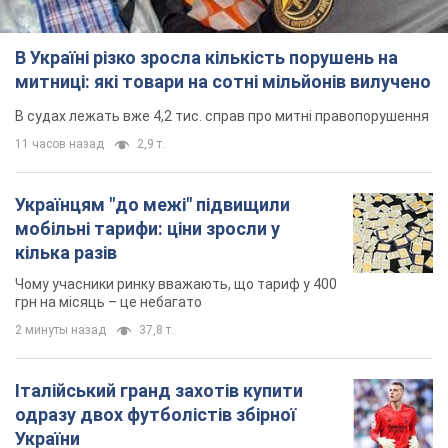
В Україні різко зросла кількість порушень на
митниці: які товари на сотні мільйонів вилучено
В судах лежать вже 4,2 тис. справ про митні правопорушення
11 часов назад
2,9 т.
Українцям "до межі" підвищили
мобільні тарифи: ціни зросли у
кілька разів
Чому учасники ринку вважають, що тариф у 400
грн на місяць – це небагато
2 минуты назад
37,8 т.
Італійський гранд захотів купити
одразу двох футболістів збірної
України