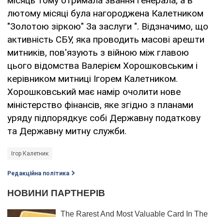
місяць тому отримала звання генерала, а в
лютому місяці була нагороджена Калетником
"Золотою зіркою" За заслуги ". Відзначимо, що
активність СБУ, яка проводить масові арешти
митників, пов'язують з війною між главою
цього відомства Валерієм Хорошковським і
керівником митниці Ігорем Калетником.
Хорошковський має намір очолити нове
міністерство фінансів, яке згідно з планами
уряду підпорядкує собі Державну податкову
та Державну митну служби.
Ігор Калетник
Редакційна політика