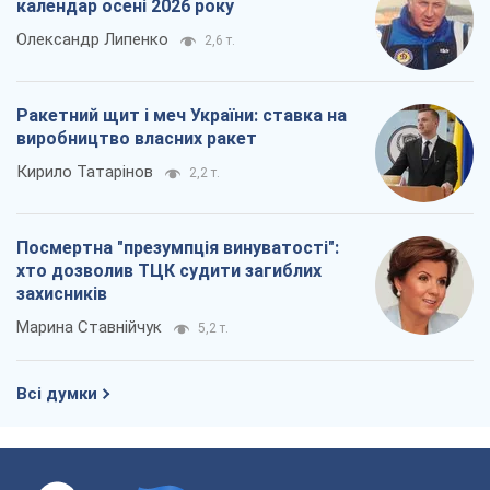
календар осені 2026 року
Олександр Липенко
2,6 т.
Ракетний щит і меч України: ставка на
виробництво власних ракет
Кирило Татарінов
2,2 т.
Посмертна "презумпція винуватості":
хто дозволив ТЦК судити загиблих
захисників
Марина Ставнійчук
5,2 т.
Всі думки