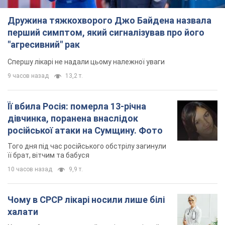
Дружина тяжкохворого Джо Байдена назвала
перший симптом, який сигналізував про його
"агресивний" рак
Спершу лікарі не надали цьому належної уваги
9 часов назад
13,2 т.
Її вбила Росія: померла 13-річна
дівчинка, поранена внаслідок
російської атаки на Сумщину. Фото
Того дня під час російського обстрілу загинули
її брат, вітчим та бабуся
10 часов назад
9,9 т.
Чому в СРСР лікарі носили лише білі
халати