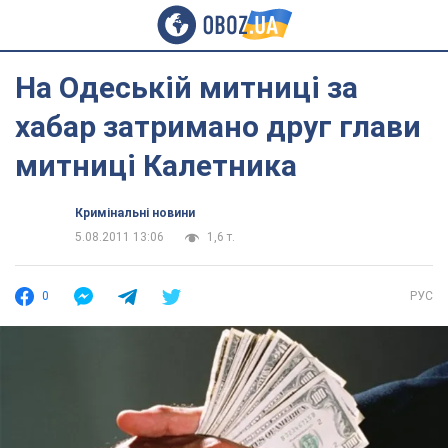
На Одеській митниці за
хабар затримано друг глави
митниці Калетника
Кримінальні новини
5.08.2011 13:06
1,6 т.
0
РУС