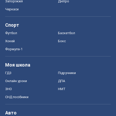
Запоріжжя
Дніпро
Черкаси
Спорт
Футбол
Баскетбол
Хокей
Бокс
Формула-1
Моя школа
ГДЗ
Підручники
Онлайн уроки
ДПА
ЗНО
НМТ
СНД посібники
Авто