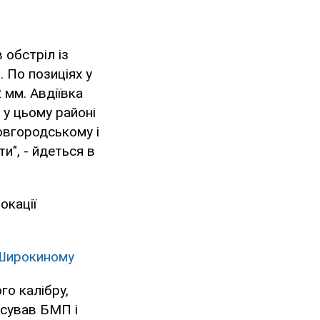
 обстріл із
. По позиціях у
 мм. Авдіївка
 у цьому районі
овгородському і
и", - йдеться в
окації
 Широкиному
го калібру,
осував БМП і