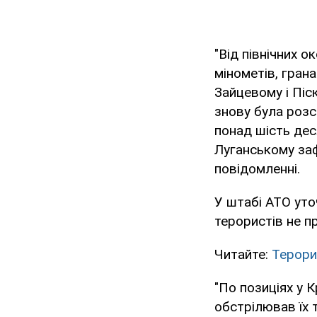
"Від північних 
мінометів, грана
Зайцевому і Піс
знову була розс
понад шість дес
Луганському заф
повідомленні.
У штабі АТО уто
терористів не пр
Читайте:
Терори
"По позиціях у К
обстрілював їх 