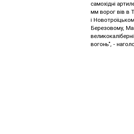
самохідні артиле
мм ворог вів в 
і Новотроїцьком
Березовому, Мар
великокаліберні
вогонь", - наго