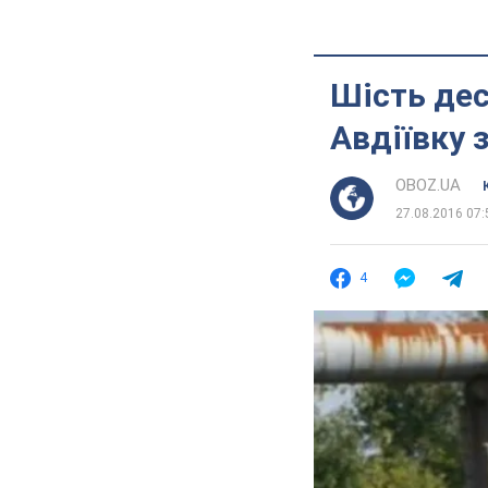
Шість дес
Авдіївку з
OBOZ.UA
27.08.2016 07:
4