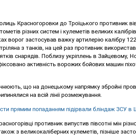
околиць Красногоровки до Троїцького противник вів
тометів різних систем і кулеметів великих калібрів
ках ворог застосував важку артилерію калібру 122
тріляна з танків, на цей раз противник використав
ятків снарядів. Поблизу укріплень в Зайцевому, Н
іксовано активність ворожих бойових машин піхот
чнюють, що на донецькому напрямку збройні пров
ипинялися на всій лінії розмежування.
сти прямим попаданням підірвали бліндаж ЗСУ в
расногорівці противник випустив півсотні мін різно
також з великокаліберних кулеметів, пізніше заст