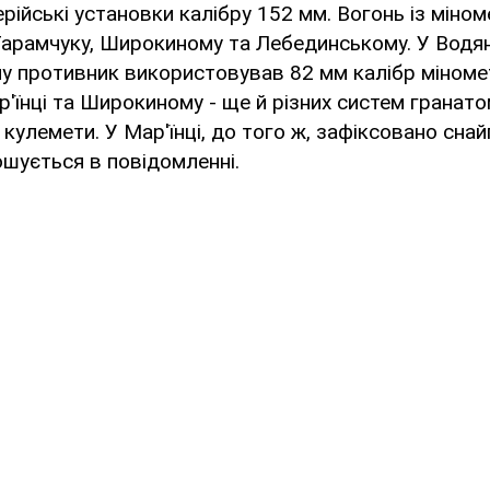
рійські установки калібру 152 мм. Вогонь із міном
Тарамчуку, Широкиному та Лебединському. У Водя
у противник використовував 82 мм калібр міномет
'їнці та Широкиному - ще й різних систем гранато
 кулемети. У Мар'їнці, до того ж, зафіксовано сна
лошується в повідомленні.