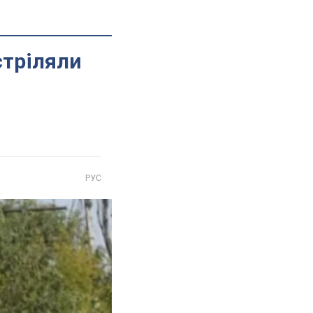
стріляли
РУС