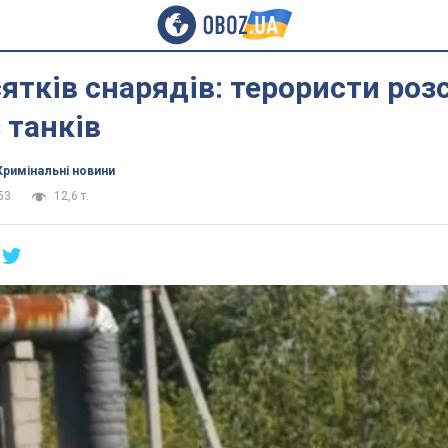
ятків снарядів: терористи роз
 танків
Кримінальні новини
53
12,6 т.