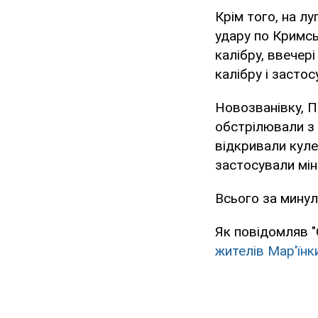
Крім того, на л
удару по Кримсь
калібру, ввечер
калібру і засто
Новозванівку, П
обстрілювали з 
відкривали куле
застосували мін
Всього за минул
Як повідомляв "
жителів Мар'їнк