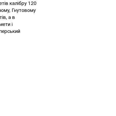
етів калібру 120
ному, Гнутовому
ів, а в
мети і
йперський