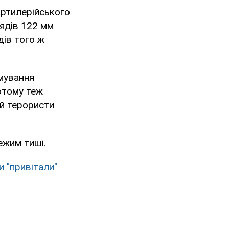
артилерійського
рядів 122 мм
дів того ж
рмування
отому теж
ій терористи
ежим тиші.
 "привітали"