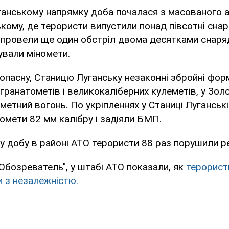
уганському напрямку доба почалася з масованого 
кому, де терористи випустили понад півсотні сна
і провели ще один обстріл двома десятками снаря
сували міномети.
опасну, Станицю Луганську незаконні збройні фо
гранатометів і великокаліберних кулеметів, у Зол
метний вогонь. По укріпленнях у Станиці Луганськ
омети 82 мм калібру і задіяли БМП.
у добу в районі АТО терористи 88 раз порушили р
Обозреватель", у штабі АТО показали, як
терористи
и з незалежністю.