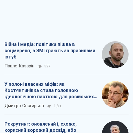
Війна і медіа: політика пішла в
соцмережі, а ЗМІ грають за правилами
ютуб
Павло Казарін
327
У полоні власних міфів: як
Костянтинівка стала головною
ідеологічною пасткою для російських
окупантів
Дмитро Снєгирьов
1,8 т.
Рекрутинг: оновлений і, схоже,
корисний ворожий досвід, або