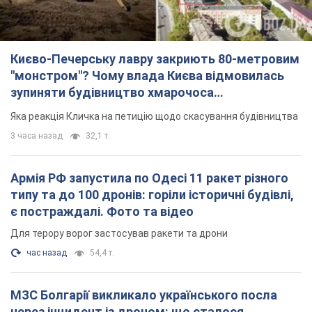
Києво-Печерську лавру закриють 80-метровим
"монстром"? Чому влада Києва відмовилась
зупиняти будівництво хмарочоса
"московського вірянина"
Яка реакція Кличка на петицію щодо скасування будівництва
3 часа назад
32,1 т.
Армія РФ запустила по Одесі 11 ракет різного
типу та до 100 дронів: горіли історичні будівлі,
є постраждалі. Фото та відео
Для терору ворог застосував ракети та дрони
час назад
54,4 т.
МЗС Болгарії викликало українського посла
через інцидент із дроном: що сталося