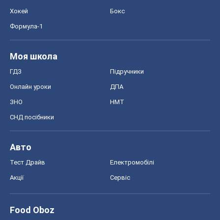
Хокей
Бокс
Формула-1
Моя школа
ГДЗ
Підручники
Онлайн уроки
ДПА
ЗНО
НМТ
СНД посібники
Авто
Тест Драйв
Електромобілі
Акції
Сервіс
Food Oboz