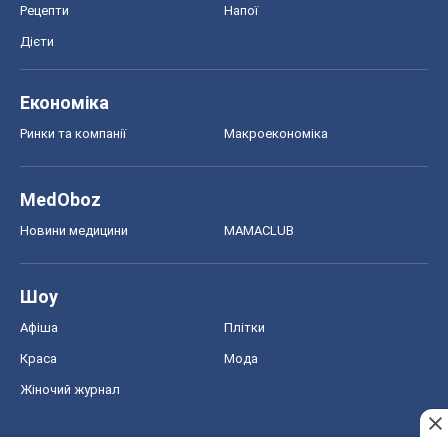
Рецепти
Напої
Дієти
Економіка
Ринки та компанії
Макроекономіка
MedOboz
Новини медицини
MAMACLUB
Шоу
Афіша
Плітки
Краса
Мода
Жіночий журнал