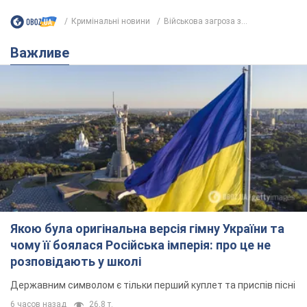
Кримінальні новини
Військова загроза з...
Важливе
Якою була оригінальна версія гімну України та
чому її боялася Російська імперія: про це не
розповідають у школі
Державним символом є тільки перший куплет та приспів пісні
6 часов назад
26,8 т.