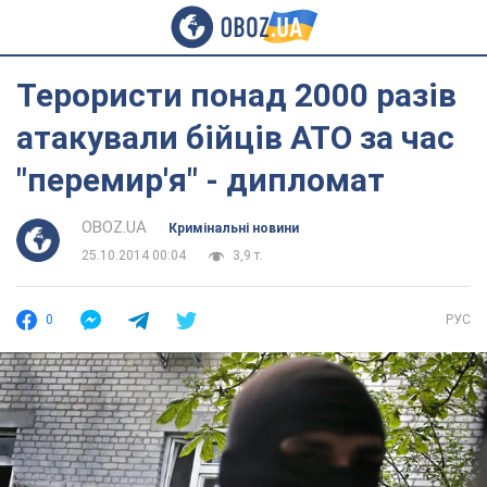
Терористи понад 2000 разів
атакували бійців АТО за час
"перемир'я" - дипломат
OBOZ.UA
Кримінальні новини
25.10.2014 00:04
3,9 т.
0
РУС