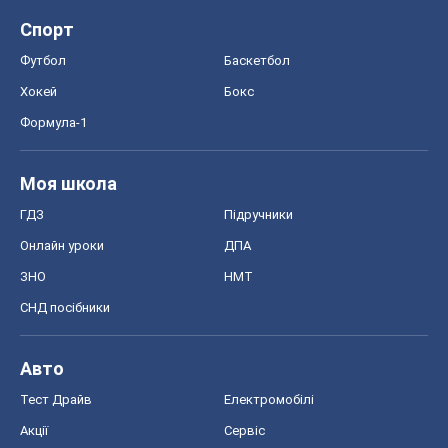
Спорт
Футбол
Баскетбол
Хокей
Бокс
Формула-1
Моя школа
ГДЗ
Підручники
Онлайн уроки
ДПА
ЗНО
НМТ
СНД посібники
Авто
Тест Драйв
Електромобілі
Акції
Сервіс