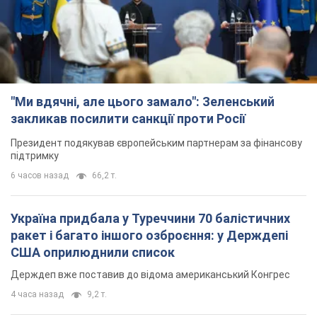
"Ми вдячні, але цього замало": Зеленський
закликав посилити санкції проти Росії
Президент подякував європейським партнерам за фінансову
підтримку
6 часов назад
66,2 т.
Україна придбала у Туреччини 70 балістичних
ракет і багато іншого озброєння: у Держдепі
США оприлюднили список
Держдеп вже поставив до відома американський Конгрес
4 часа назад
9,2 т.