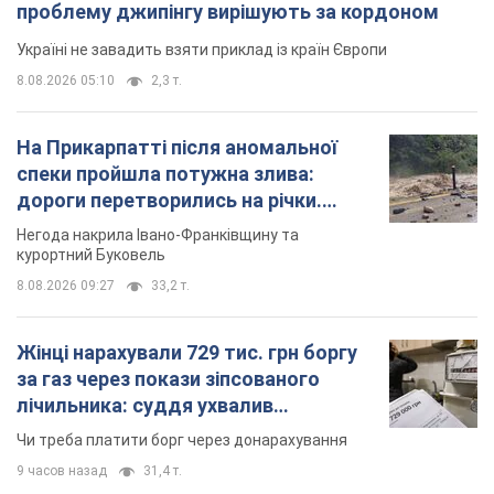
проблему джипінгу вирішують за кордоном
Україні не завадить взяти приклад із країн Європи
8.08.2026 05:10
2,3 т.
На Прикарпатті після аномальної
спеки пройшла потужна злива:
дороги перетворились на річки.
Відео
Негода накрила Івано-Франківщину та
курортний Буковель
8.08.2026 09:27
33,2 т.
Жінці нарахували 729 тис. грн боргу
за газ через покази зіпсованого
лічильника: суддя ухвалив
неочікуване рішення
Чи треба платити борг через донарахування
9 часов назад
31,4 т.