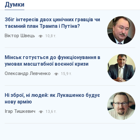
Думки
Збіг інтересів двох цинічних гравців чи
таємний план Трампа і Путіна?
Віктор Швець
10,8 т.
Мінськ готується до функціонування в
умовах масштабної воєнної кризи
Олександр Левченко
15,9 т.
Ні зброї, ні людей: як Лукашенко будує
нову армію
Ігар Тишкевич
13,6 т.