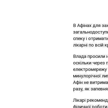
В Афінах для за
загальнодоступн
спеку і отримат
лікарні по всій кр
Влада просили н
оскільки через
електромережу в
минулорічної ли
Афін не витрима
разу, як запевн
Лікарі рекоменд
фізичної роботи,