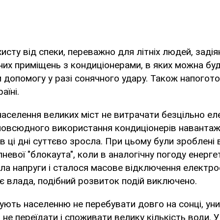
хисту від спеки, переважно для літніх людей, задія
их приміщень з кондиціонерами, в яких можна бу
и допомогу у разі сонячного удару. Також напогот
аїні.
аселення великих міст не витрачати безцільно ел
 повсюдного використання кондиціонерів навантаж
 ці дні суттєво зросла. При цьому були зроблені 
пневої "блокаута", коли в аналогічну погоду енерг
ла напруги і сталося масове відключення електрое
яє влада, подібний розвиток подій виключено.
ують населенню не перебувати довго на сонці, ун
 не переїдати і споживати велику кількість води. 