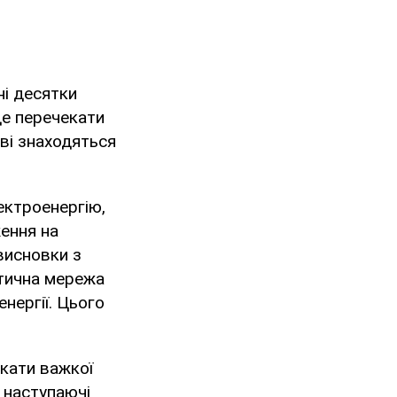
ні десятки
де перечекати
ові знаходяться
ектроенергію,
ення на
висновки з
етична мережа
нергії. Цього
икати важкої
У наступаючі