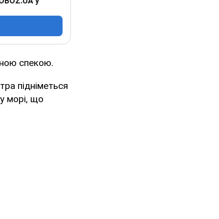
 OBOZ.UA у
ьною спекою.
тра підніметься
у морі, що