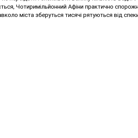
кується, Чотиримільйонний Афіни практично спорожн
авколо міста зберуться тисячі рятуються від спек