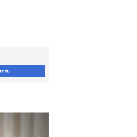
!
тись