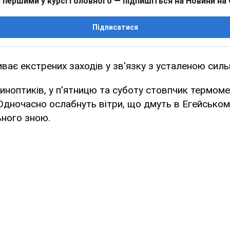
 першими у курсі головного — підпишіться на Новини на
Підписатися
иває екстрених заходів у зв'язку з усталеною сил
иноптиків, у п'ятницю та суботу стовпчик термоме
 Одночасно ослабнуть вітри, що дмуть в Егейськом
ьного зною.