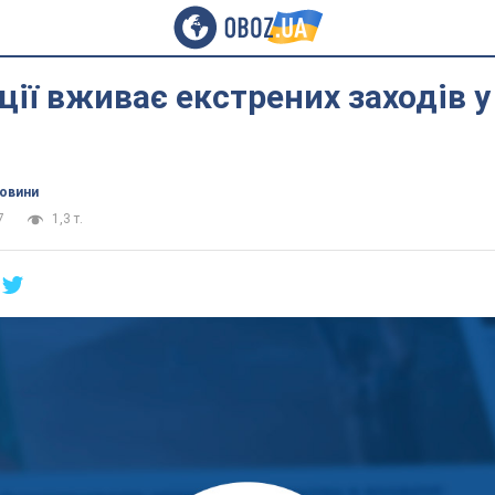
ції вживає екстрених заходів у 
новини
7
1,3 т.