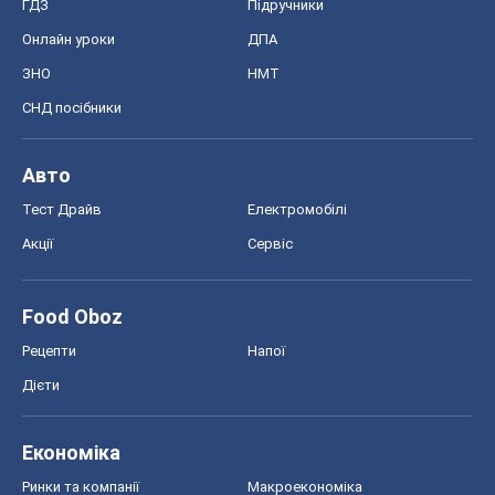
ГДЗ
Підручники
Онлайн уроки
ДПА
ЗНО
НМТ
СНД посібники
Авто
Тест Драйв
Електромобілі
Акції
Сервіс
Food Oboz
Рецепти
Напої
Дієти
Економіка
Ринки та компанії
Макроекономіка