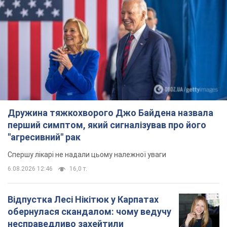
Дружина тяжкохворого Джо Байдена назвала
перший симптом, який сигналізував про його
"агресивний" рак
Спершу лікарі не надали цьому належної уваги
6.08.2026 12:46
16,0 т.
Відпустка Лесі Нікітюк у Карпатах
обернулася скандалом: чому ведучу
несправедливо захейтили