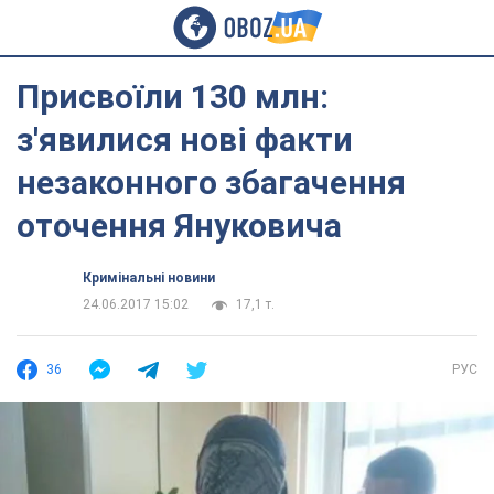
Присвоїли 130 млн:
з'явилися нові факти
незаконного збагачення
оточення Януковича
Кримінальні новини
24.06.2017 15:02
17,1 т.
36
РУС