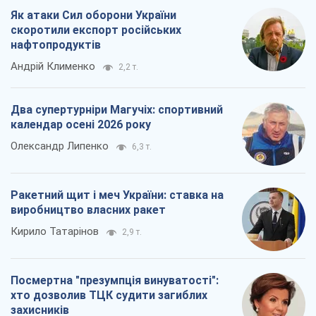
Як атаки Сил оборони України
скоротили експорт російських
нафтопродуктів
Андрій Клименко
2,2 т.
Два супертурніри Магучіх: спортивний
календар осені 2026 року
Олександр Липенко
6,3 т.
Ракетний щит і меч України: ставка на
виробництво власних ракет
Кирило Татарінов
2,9 т.
Посмертна "презумпція винуватості":
хто дозволив ТЦК судити загиблих
захисників