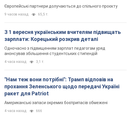
Європейські партнери долучаються до спільного проєкту
9 часов назад
65,5 т.
З 1 вересня українським вчителям підвищать
зарплати: Корецький розкрив деталі
Одночасно з підвищенням зарплат педагогам уряд
анонсував збільшення студентських стипендій
4 часа назад
3,1 т.
"Нам теж вони потрібні": Трамп відповів на
прохання Зеленського щодо передачі Україні
ракет для Patriot
Американські запаси окремих боєприпасів обмежені
4 часа назад
666