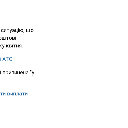
 ситуацію, що
поштові
у квітня.
і АТО
 припинена "у
ти виплати