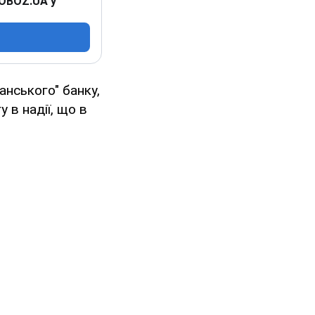
 OBOZ.UA у
анського" банку,
 в надії, що в