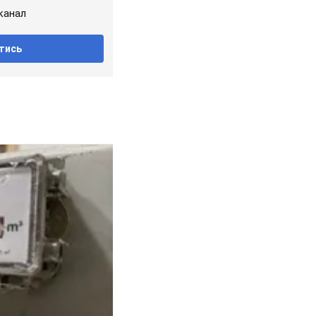
канал
тись