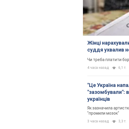
Жінці нарахували
суддя ухвалив н
Чи треба платити бо
4 часа назад
6,1 т.
"Це Україна напа
"зазомбували": в
українців
Як зазначила артистк
"промили мозок"
3 часа назад
3,3 т.