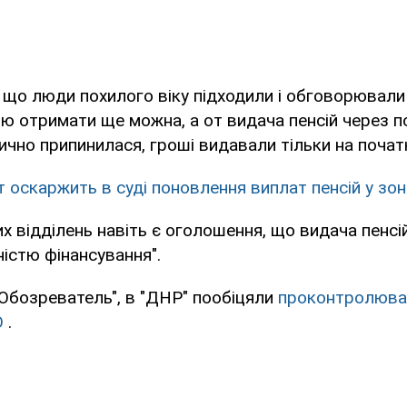
що люди похилого віку підходили і обговорювали
ію отримати ще можна, а от видача пенсій через 
ично припинилася, гроші видавали тільки на початк
т оскаржить в суді поновлення виплат пенсій у зон
х відділень навіть є оголошення, що видача пенсій
ністю фінансування".
Обозреватель", в "ДНР" пообіцяли
проконтролюва
О
.