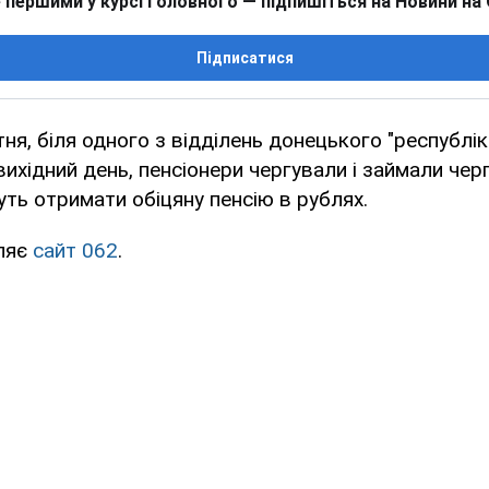
 першими у курсі головного — підпишіться на Новини на
Підписатися
тня, біля одного з відділень донецького "республік
ихідний день, пенсіонери чергували і займали чергу
ть отримати обіцяну пенсію в рублях.
ляє
сайт 062
.