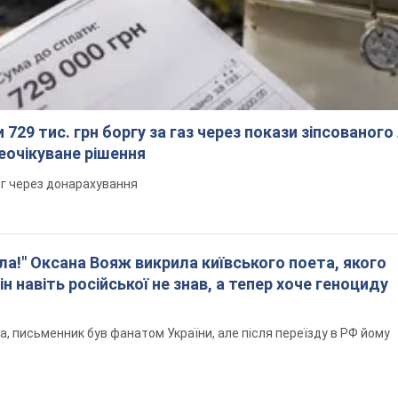
 729 тис. грн боргу за газ через покази зіпсованого
еочікуване рішення
рг через донарахування
ла!" Оксана Вояж викрила київського поета, якого
ін навіть російської не знав, а тепер хоче геноциду
а, письменник був фанатом України, але після переїзду в РФ йому