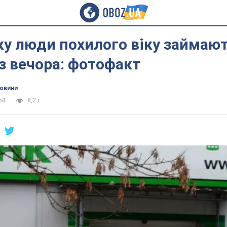
у люди похилого віку займают
з вечора: фотофакт
новини
58
8,2 т.