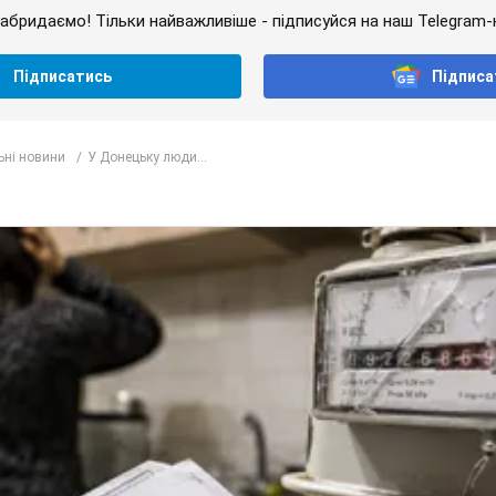
абридаємо! Тільки найважливіше - підписуйся на наш Telegram-
Підписатись
Підписа
ьні новини
У Донецьку люди...