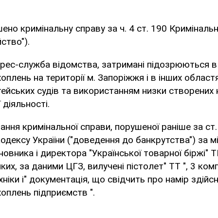
ено кримінальну справу за ч. 4 ст. 190 Криміналь
ство").
рес-служба відомства, затримані підозрюються в 
оплень на території м. Запоріжжя і в інших областя
йських судів та використанням низки створених н
 діяльності.
вання кримінальної справи, порушеної раніше за ст.
одексу України ("доведення до банкрутства") за м
овника і директора "Української товарної біржі" 
ких, за даними ЦГЗ, вилучені пістолет" ТТ ", 3 ко
ніки і" документація, що свідчить про намір здійс
оплень підприємств ".