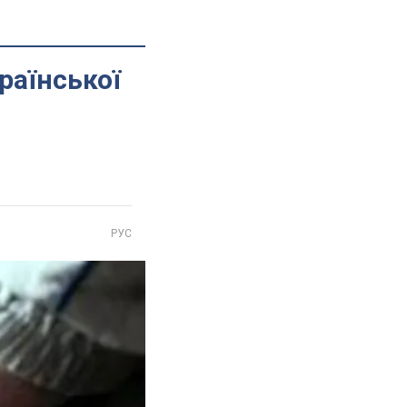
раїнської
РУС