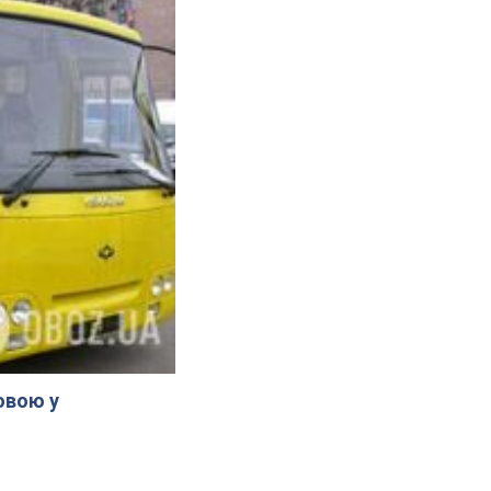
овою у