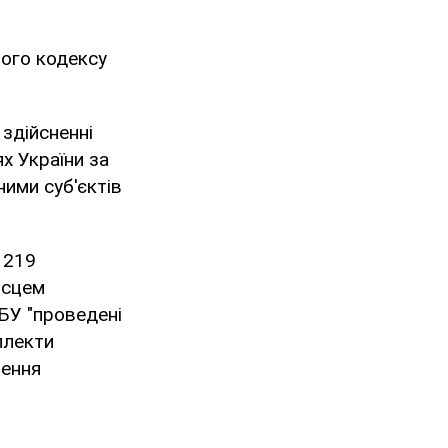
ного кодексу
здійсненні
х України за
ими суб'єктів
 219
ісцем
ТБУ "проведені
мплекти
нення