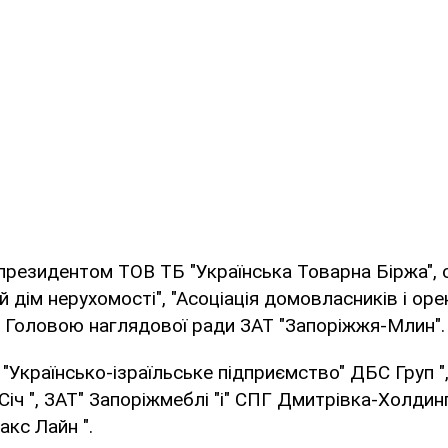
президентом ТОВ ТБ "Українська Товарна Біржа", 
й дім нерухомості", "Асоціація домовласників і ор
, Головою наглядової ради ЗАТ "Запоріжжя-Млин".
Українсько-ізраїльське підприємство" ДБС Груп ",
іч ", ЗАТ" Запоріжмеблі "і" СПГ Дмитрівка-Холдинг
акс Лайн ".