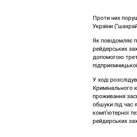
Проти них поруш
України ("шахрай
Як повідомляє п
рейдерських зах
допомогою трете
підприємницької
У ході розсліду
Кримінального к
проживання засн
обшуки під час я
комп'ютерної тех
рейдерських зах