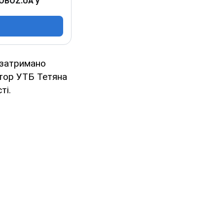
 OBOZ.UA у
о затримано
ктор УТБ Тетяна
ті.