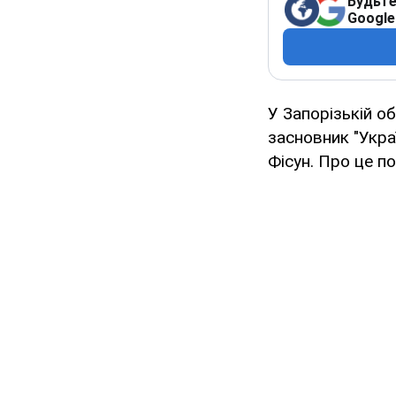
Будьте
Google
У Запорізькій о
засновник "Укра
Фісун. Про це п