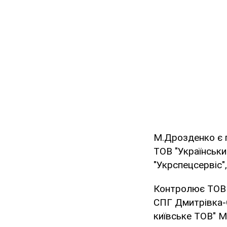
М.Дрозденко є 
ТОВ "Українськи
"Укрспецсервіс"
Контролює ТОВ "
СПГ Дмитрівка-С
київське ТОВ" М