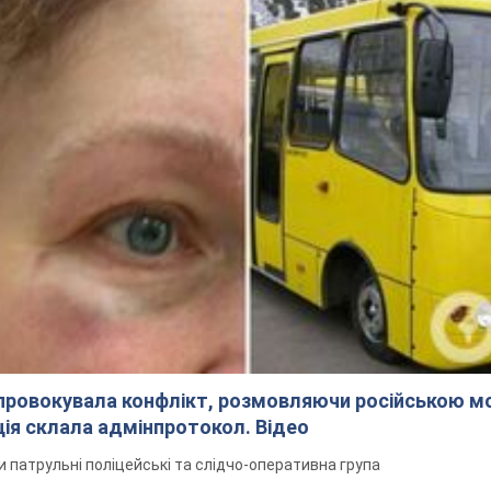
спровокувала конфлікт, розмовляючи російською м
ція склала адмінпротокол. Відео
ли патрульні поліцейські та слідчо-оперативна група