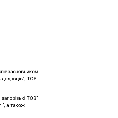
співзасновником
ендодавців", ТОВ
 запорізькі ТОВ"
 ", а також