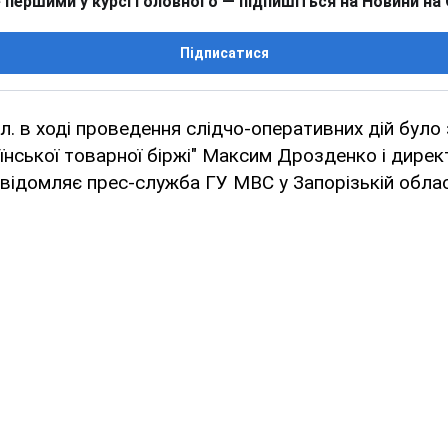
 першими у курсі головного — підпишіться на Новини на
Підписатися
бл. в ході проведення слідчо-оперативних дій бул
їнської товарної біржі" Максим Дрозденко і дире
овідомляє прес-служба ГУ МВС у Запорізькій облас