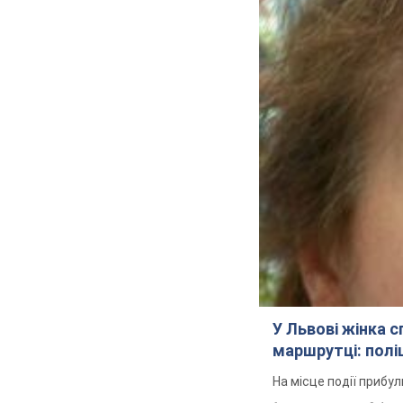
У Львові жінка 
маршрутці: полі
На місце події прибу