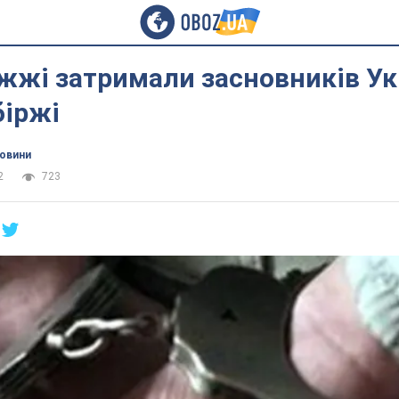
жжі затримали засновників Ук
біржі
новини
2
723