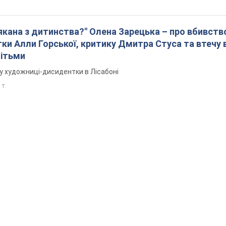
лякана з дитинства?" Олена Зарецька – про вбивств
ки Алли Горської, критику Дмитра Стуса та втечу 
дітьми
у художниці-дисидентки в Лісабоні
 т.