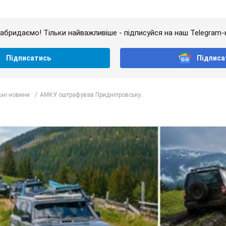
абридаємо! Тільки найважливіше - підписуйся на наш Telegram-
Підписатись
Підписа
ьні новини
АМКУ оштрафував Придніпровську...