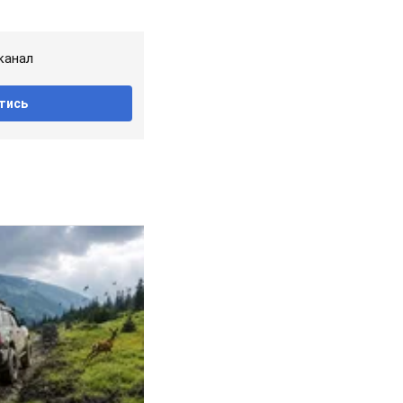
канал
тись