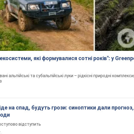
екосистеми, які формувалися сотні років": у Green
вані альпійські та субальпійські луки – рідкісні природні комплекс
в
піде на спад, будуть грози: синоптики дали прогноз,
годи
оступово відступить
т.