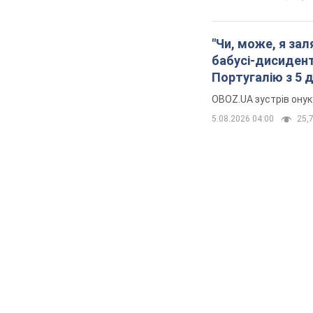
"Чи, може, я за
бабусі-дисидент
Португалію з 5 
OBOZ.UA зустрів онук
5.08.2026 04:00
25,7