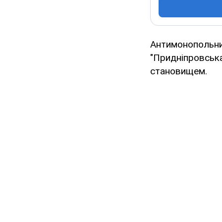
Антимонопольни
"Придніпровська
становищем.