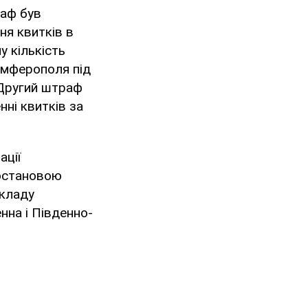
раф був
ня квитків в
у кількість
Сімферополя під
 Другий штраф
ні квитків за
ації
постановою
складу
нна і Південно-