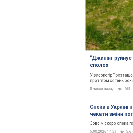
"Джипінг руйнує 
сполох
У високогір'ї розташо
протягом сотень рокі
5 часов назад
465
Спека в Україні 
чекати зміни по
Зовсім скоро спека п
5.08.2026 14:59
5,6 