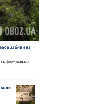
peace забили на
и, які формувалися
 коли