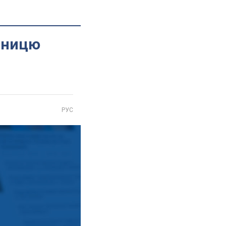
зницю
РУС