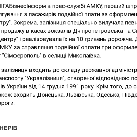
ЛІГАБізнесІнформ в прес-службі АМКУ, перший шт
ягування з пасажирів подвійної плати за оформлен
тру". Зокрема, залізниця спеціально вилучала певн
о продажу в касах вокзалів Дніпропетровська та 
ентру" і реалізовувала їх на 10 гривень дорожче.
МКУ за справляння подвійної оплати при оформлен
 "Сімферополь" в селищі Миколаївка.
залізниця входить до складу державної адміністр
анспорту "Укрзалізниця", створеної відповідною 
ів України від 14 грудня 1991 року. Крім того, до 
також входить Донецька, Львівська, Одеська, Півде
ороги.