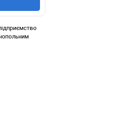
підприємство
онопольним