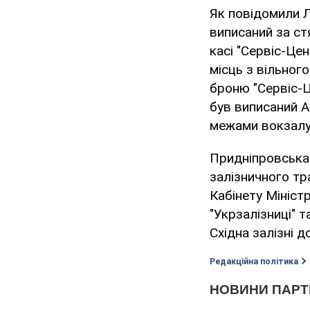
Як повідомили 
виписаний за ст
касі "Сервіс-Цен
місць з вільног
броню "Сервіс-Ц
був виписаний А
межами вокзалу
Придніпровська 
залізничного тр
Кабінету Міністр
"Укрзалізниці" 
Східна залізні д
Редакційна політика