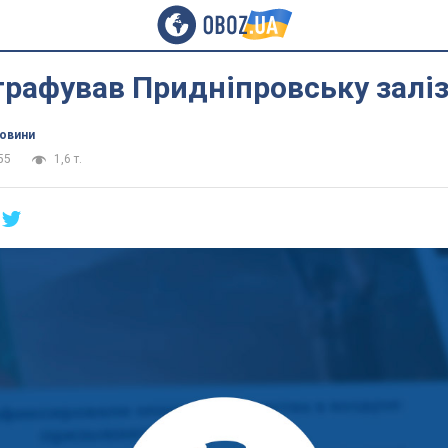
рафував Придніпровську залі
новини
55
1,6 т.