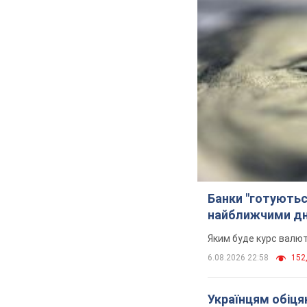
Банки "готуютьс
найближчими д
Яким буде курс валют
6.08.2026 22:58
152,
Українцям обіцяю