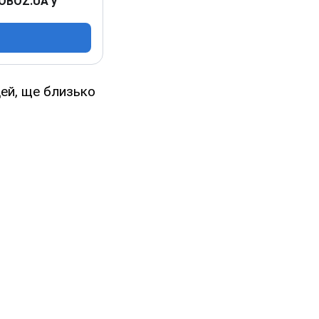
 OBOZ.UA у
дей, ще близько