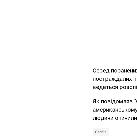
Серед поранених
постраждалих пе
ведеться розслі
Як повідомляв 
американському 
людини опинилис
Сербія