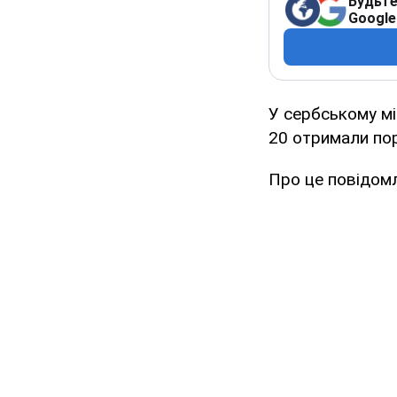
Будьте
Google
У сербському мі
20 отримали по
Про це повідом