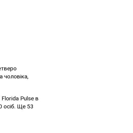
етверо
а чоловіка,
Florida Pulse в
0 осіб. Ще 53