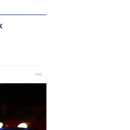
х
РУС