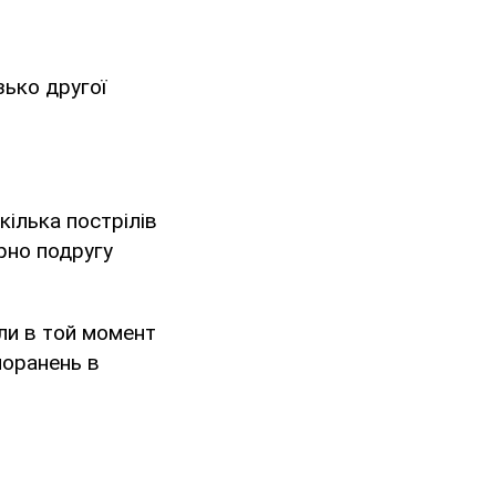
зько другої
кілька пострілів
ірно подругу
али в той момент
поранень в