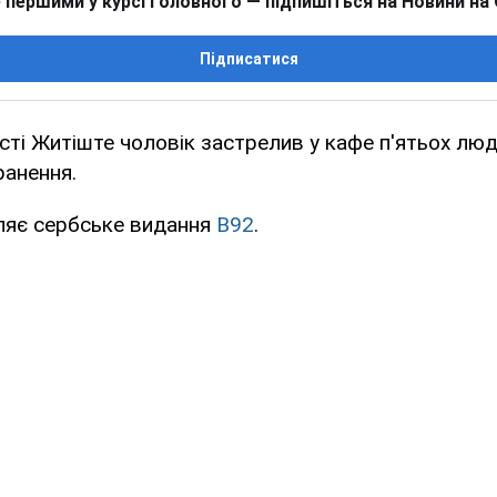
 першими у курсі головного — підпишіться на Новини на
Підписатися
сті Житіште чоловік застрелив у кафе п'ятьох лю
ранення.
ляє сербське видання
В92
.