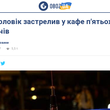
чоловік застрелив у кафе п'ятьо
чів
новини
7
5,5 т.