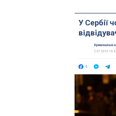
У Сербії 
відвідува
Кримінальні 
2.07.2016 10:4
0