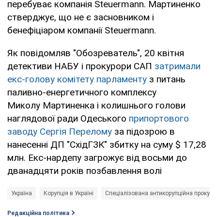
перебуває компанія Steuermann. Мартиненко
стверджує, що не є засновником і
бенефіціаром компанії Steuermann.
Як повідомляв "Обозреватель", 20 квітня
детективи НАБУ і прокурори САП
затримали
екс-голову комітету парламенту
з питань
паливно-енергетичного комплексу
Миколу Мартиненка і колишнього голови
наглядової ради Одеського
припортового
заводу Сергія Перелому
за підозрою в
нанесенні ДП "СхідГЗК" збитку на суму $ 17,28
млн. Екс-нардепу загрожує від восьми до
дванадцяти років позбавлення волі
Україна
Корупція в Україні
Спеціалізована антикорупційна прокура
Редакційна політика