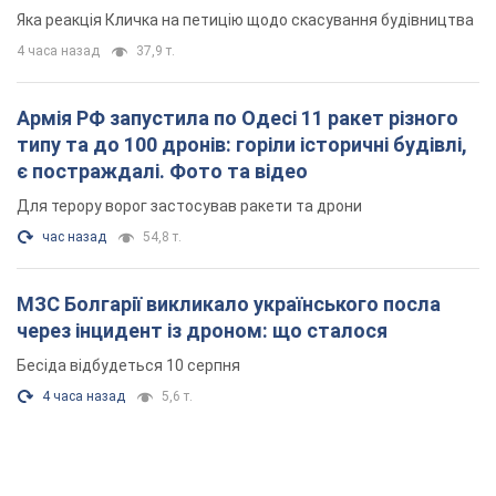
"московського вірянина"
Яка реакція Кличка на петицію щодо скасування будівництва
4 часа назад
37,9 т.
Армія РФ запустила по Одесі 11 ракет різного
типу та до 100 дронів: горіли історичні будівлі,
є постраждалі. Фото та відео
Для терору ворог застосував ракети та дрони
час назад
54,8 т.
МЗС Болгарії викликало українського посла
через інцидент із дроном: що сталося
Бесіда відбудеться 10 серпня
4 часа назад
5,6 т.