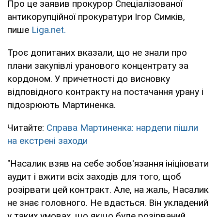
Про це заявив прокурор Спеціалізованої
антикорупційної прокуратури Ігор Симків,
пише
Liga.net.
Троє допитаних вказали, що не знали про
плани закупівлі уранового концентрату за
кордоном. У причетності до висновку
відповідного контракту на постачання урану і
підозрюють Мартиненка.
Читайте:
Справа Мартиненка: нардепи пішли
на екстрені заходи
"Насалик взяв на себе зобов'язання ініціювати
аудит і вжити всіх заходів для того, щоб
розірвати цей контракт. Але, на жаль, Насалик
не знає головного. Не вдасться. Він укладений
у таких умовах, що якщо буде розірваний,