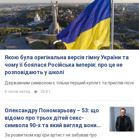
Якою була оригінальна версія гімну України та
чому її боялася Російська імперія: про це не
розповідають у школі
Державним символом є тільки перший куплет та приспів пісні
6 часов назад
28,8 т.
Олександру Пономарьову – 53: що
відомо про трьох дітей секс-
символа 90-х та який вигляд вони
мають
За розвитком кар'єри артист не забував про