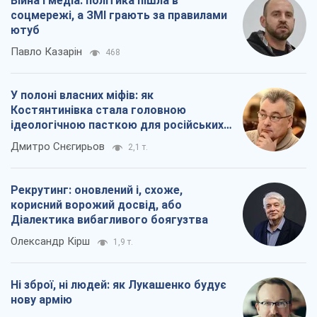
Війна і медіа: політика пішла в
соцмережі, а ЗМІ грають за правилами
ютуб
Павло Казарін
468
У полоні власних міфів: як
Костянтинівка стала головною
ідеологічною пасткою для російських
окупантів
Дмитро Снєгирьов
2,1 т.
Рекрутинг: оновлений і, схоже,
корисний ворожий досвід, або
Діалектика вибагливого боягузтва
Олександр Кірш
1,9 т.
Ні зброї, ні людей: як Лукашенко будує
нову армію