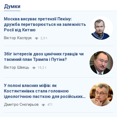
Думки
Москва висуває претензії Пекіну:
дружба перетворюється на залежність
Росії від Китаю
Віктор Каспрук
2,3 т.
Збіг інтересів двох цинічних гравців чи
таємний план Трампа і Путіна?
Віктор Швець
15,2 т.
У полоні власних міфів: як
Костянтинівка стала головною
ідеологічною пасткою для російських
окупантів
Дмитро Снєгирьов
471