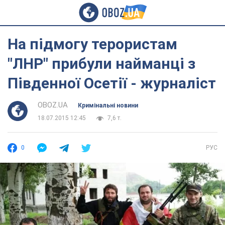
На підмогу терористам
"ЛНР" прибули найманці з
Південної Осетії - журналіст
OBOZ.UA
Кримінальні новини
18.07.2015 12:45
7,6 т.
0
РУС