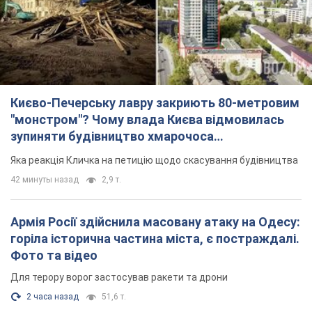
Києво-Печерську лавру закриють 80-метровим
"монстром"? Чому влада Києва відмовилась
зупиняти будівництво хмарочоса
"московського вірянина"
Яка реакція Кличка на петицію щодо скасування будівництва
42 минуты назад
2,9 т.
Армія Росії здійснила масовану атаку на Одесу:
горіла історична частина міста, є постраждалі.
Фото та відео
Для терору ворог застосував ракети та дрони
2 часа назад
51,6 т.