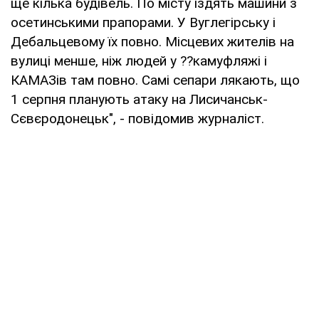
ще кілька будівель. По місту їздять машини з
осетинськими прапорами. У Вуглегірську і
Дебальцевому їх повно. Місцевих жителів на
вулиці менше, ніж людей у ??камуфляжі і
КАМАЗів там повно. Самі сепари лякають, що
1 серпня планують атаку на Лисичанськ-
Сєвєродонецьк", - повідомив журналіст.