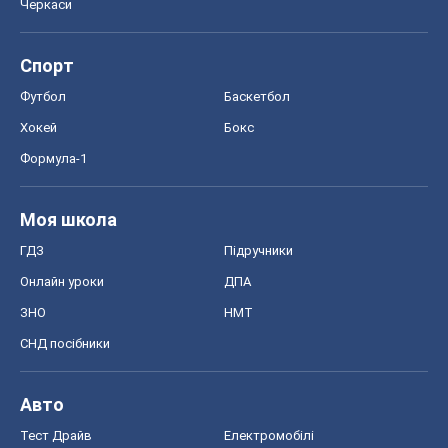
Черкаси
Спорт
Футбол
Баскетбол
Хокей
Бокс
Формула-1
Моя школа
ГДЗ
Підручники
Онлайн уроки
ДПА
ЗНО
НМТ
СНД посібники
Авто
Тест Драйв
Електромобілі