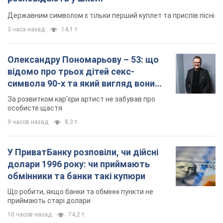
Державним символом є тільки перший куплет та приспів пісні
3 часа назад
14,1 т.
Олександру Пономарьову – 53: що
відомо про трьох дітей секс-
символа 90-х та який вигляд вони
мають
За розвитком кар'єри артист не забував про
особисте щастя
9 часов назад
8,3 т.
У ПриватБанку розповіли, чи дійсні
долари 1996 року: чи приймають
обмінники та банки такі купюри
Що робити, якщо банки та обмінні пункти не
приймають старі долари
10 часов назад
74,2 т.