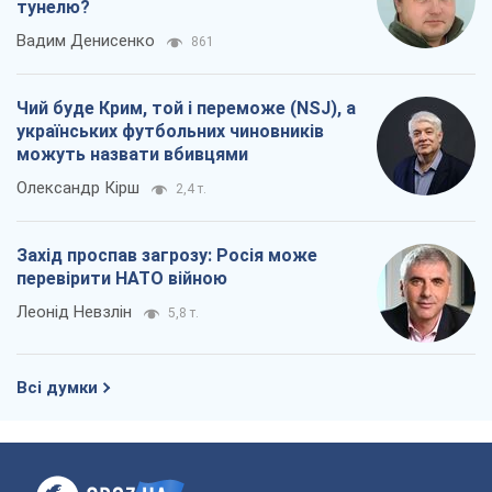
тунелю?
Вадим Денисенко
861
Чий буде Крим, той і переможе (NSJ), а
українських футбольних чиновників
можуть назвати вбивцями
Олександр Кірш
2,4 т.
Захід проспав загрозу: Росія може
перевірити НАТО війною
Леонід Невзлін
5,8 т.
Всі думки