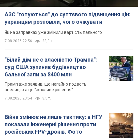
АЗС "готуються" до суттєвого підвищення цін:
українцям розповіли, чого очікувати
Як на заправках уже змінили вартість пального
7.08.2026 22:56
23,9 т.
"Білий дім не є власністю Трампа":
суд США зупинив будівництво
бальної зали за $400 млн
Трамп вже заявив, що негайно подасть
апеляцію а це "жахливе рішення"
7.08.2026 23:54
3,5 т.
Війна змінює не лише тактику: в НГУ
показали інженерні рішення проти
російських FPV-дронів. Фото