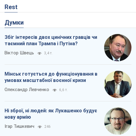
Rest
Думки
Збіг інтересів двох цинічних гравців чи
таємний план Трампа і Путіна?
Віктор Швець
3,4 т.
Мінськ готується до функціонування в
умовах масштабної воєнної кризи
Олександр Левченко
6,6 т.
Ні зброї, ні людей: як Лукашенко будує
нову армію
Ігар Тишкевич
246