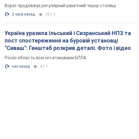
Ворог продовжує регулярний ракетний терор столиці
2 часа назад
29,1 т.
Україна уразила Ільський і Сизранський НПЗ та
пост спостереження на буровій установці
"Сиваш": Генштаб розкрив деталі. Фото і відео
Росію область всю ніч атакували БПЛА
час назад
4,1 т.