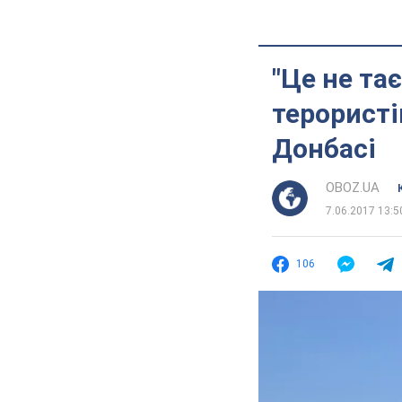
"Це не та
терористі
Донбасі
OBOZ.UA
7.06.2017 13:5
106