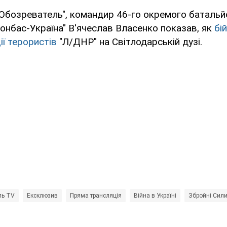
Обозреватель", командир 46-го окремого батальй
онбас-Україна" В'ячеслав Власенко показав, як
бі
ї терористів
"Л/ДНР" на Світлодарській дузі.
ль TV
Ексклюзив
Пряма трансляція
Війна в Україні
Збройні Сили