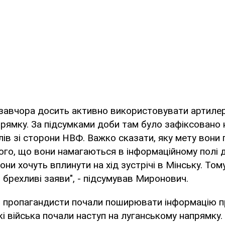
завчора досить активно використовувати артилер
рямку. За підсумками доби там було зафіксовано 
ілів зі сторони НВФ. Важко сказати, яку мету вони
того, що вони намагаються в інформаційному полі
они хочуть вплинути на хід зустрічі в Мінську. То
і брехливі заяви", - підсумував Миронович.
і пропагандисти почали поширювати інформацію п
кі війська почали наступ на луганському напрямку.