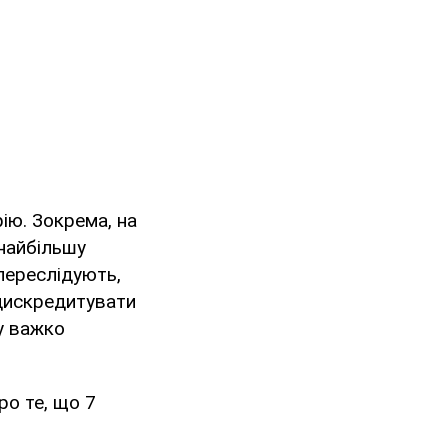
ію. Зокрема, на
найбільшу
 переслідують,
 дискредитувати
му важко
ро те, що 7