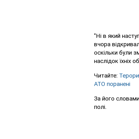
"Ні в який наст
вчора відкривал
оскільки були з
наслідок їхніх о
Читайте:
Терорис
АТО поранені
За його словами
полі.