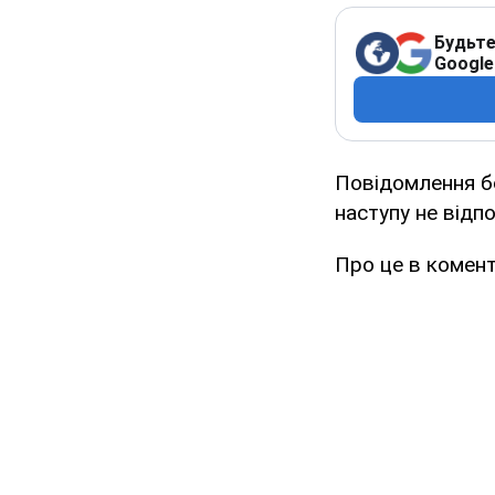
Будьте
Google
Повідомлення бо
наступу не відпо
Про це в комент