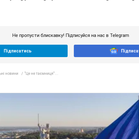
Не пропусти блискавку! Підписуйся на нас в Telegram
Підписатись
Підписа
ьні новини
"Це не таємниця":...