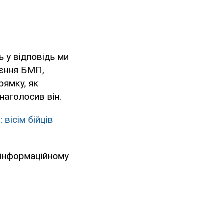
ь у відповідь ми
оєння БМП,
рямку, як
 наголосив він.
 вісім бійців
в інформаційному