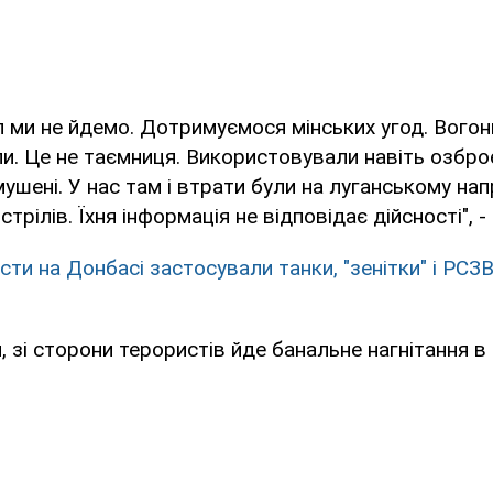
уп ми не йдемо. Дотримуємося мінських угод. Вогон
и. Це не таємниця. Використовували навіть озбр
мушені. У нас там і втрати були на луганському нап
бстрілів. Їхня інформація не відповідає дійсності", -
ти на Донбасі застосували танки, "зенітки" і РСЗВ:
, зі сторони терористів йде банальне нагнітання 