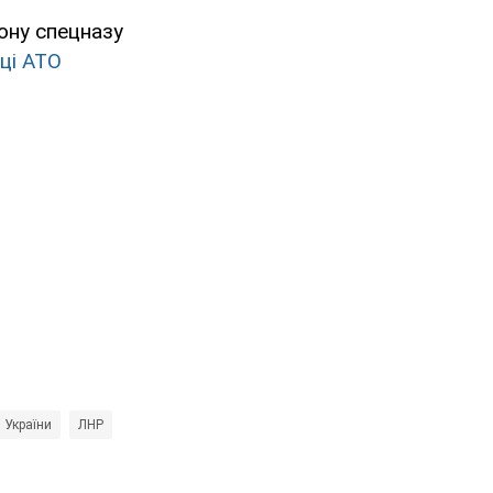
ону спецназу
йці АТО
 України
ЛНР