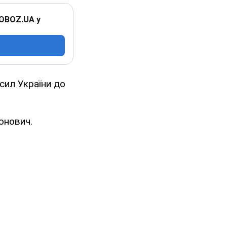
 OBOZ.UA у
сил України до
онович.