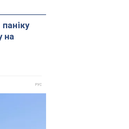
 паніку
у на
РУС