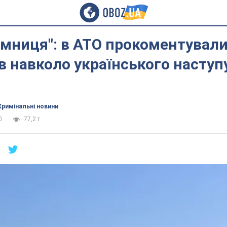
ємниця": в АТО прокоментували
в навколо українського наступ
Кримінальні новини
0
77,2 т.