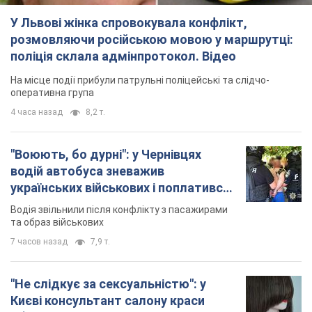
У Львові жінка спровокувала конфлікт,
розмовляючи російською мовою у маршрутці:
поліція склала адмінпротокол. Відео
На місце події прибули патрульні поліцейські та слідчо-
оперативна група
4 часа назад
8,2 т.
"Воюють, бо дурні": у Чернівцях
водій автобуса зневажив
українських військових і поплатився.
Відео
Водія звільнили після конфлікту з пасажирами
та образ військових
7 часов назад
7,9 т.
"Не слідкує за сексуальністю": у
Києві консультант салону краси