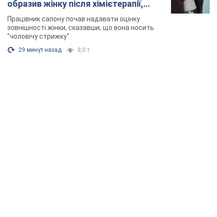
образив жінку після хімієтерапії,
розгорівся скандал. Фото
Працівник салону почав надавати оцінку
зовнішності жінки, сказавши, що вона носить
"чоловічу стрижку"
29 минут назад
8,0 т.