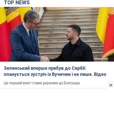
TOP NEWS
Зеленський вперше прибув до Сербії:
планується зустріч із Вучичем і не лише. Відео
Це перший візит глави держави до Бєлграда
4 часа назад
48,2 т.
"Верніть Федорова": у містах України 23-й день
поспіль тривають масові мітинги з