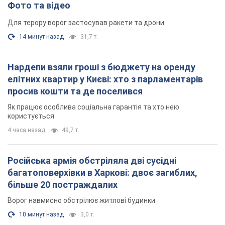
Фото та відео
Для терору ворог застосував ракети та дрони
14 минут назад
31,7 т.
Нардепи взяли гроші з бюджету на оренду
елітних квартир у Києві: хто з парламентарів
просив кошти та де поселився
Як працює особлива соціальна гарантія та хто нею
користується
4 часа назад
49,7 т.
Російська армія обстріляла дві сусідні
багатоповерхівки в Харкові: двоє загиблих,
більше 20 постраждалих
Ворог навмисно обстрілює житлові будинки
10 минут назад
3,0 т.