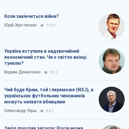
Коли закінчиться війна?
Юрій Хрістензен
11,5 т.
Україна вступила в надзвичайний
економічний стан. Чи є світло вкінці
тунелю?
Вадим Денисенко
9,2 т.
Чий буде Крим, той і переможе (NSJ), а
українських футбольних чиновників
можуть назвати вбивцями
Олександр Кірш
8,8 т.
Захід проспав загрозу: Росія може