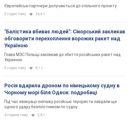
Європейські партнери долучаються до спільного проєкту
5 годин тому
54,6 т.
"Балістика вбиває людей": Сікорський закликав
обговорити перехоплення ворожих ракет над
Україною
Глава МЗС Польщі закликав до збиття російських ракет над
Україною
5 годин тому
8,1 т.
Росія вдарила дроном по німецькому судну в
Чорному морі біля Одеси: подробиці
Під час евакуації екіпажу російські терористи завдали ще
одного удару безпілотником по судну
4 години тому
2,8 т.