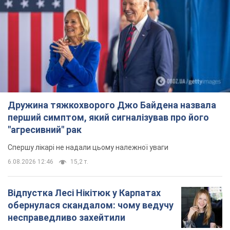
Дружина тяжкохворого Джо Байдена назвала
перший симптом, який сигналізував про його
"агресивний" рак
Спершу лікарі не надали цьому належної уваги
6.08.2026 12:46
15,2 т.
Відпустка Лесі Нікітюк у Карпатах
обернулася скандалом: чому ведучу
несправедливо захейтили