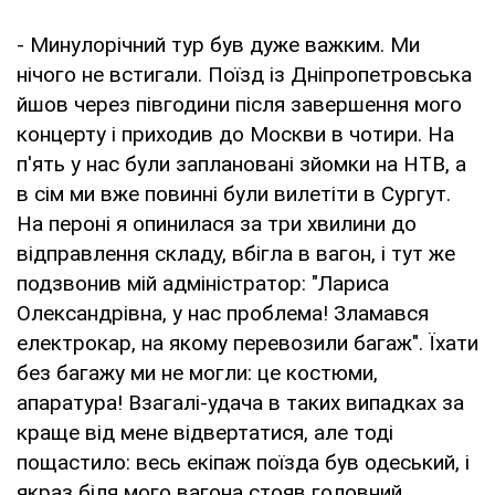
- Минулорічний тур був дуже важким. Ми
нічого не встигали. Поїзд із Дніпропетровська
йшов через півгодини після завершення мого
концерту і приходив до Москви в чотири. На
п'ять у нас були заплановані зйомки на НТВ, а
в сім ми вже повинні були вилетіти в Сургут.
На пероні я опинилася за три хвилини до
відправлення складу, вбігла в вагон, і тут же
подзвонив мій адміністратор: "Лариса
Олександрівна, у нас проблема! Зламався
електрокар, на якому перевозили багаж". Їхати
без багажу ми не могли: це костюми,
апаратура! Взагалі-удача в таких випадках за
краще від мене відвертатися, але тоді
пощастило: весь екіпаж поїзда був одеський, і
якраз біля мого вагона стояв головний