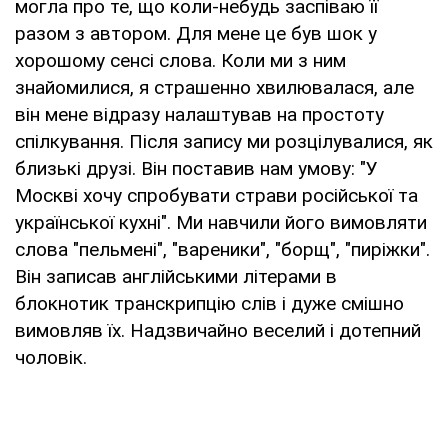
могла про те, що коли-небудь заспіваю її
разом з автором. Для мене це був шок у
хорошому сенсі слова. Коли ми з ним
знайомилися, я страшенно хвилювалася, але
він мене відразу налаштував на простоту
спілкування. Після запису ми розцілувалися, як
близькі друзі. Він поставив нам умову: "У
Москві хочу спробувати страви російської та
української кухні". Ми навчили його вимовляти
слова "пельмені", "вареники", "борщ", "пиріжки".
Він записав англійськими літерами в
блокнотик транскрипцію слів і дуже смішно
вимовляв їх. Надзвичайно веселий і дотепний
чоловік.