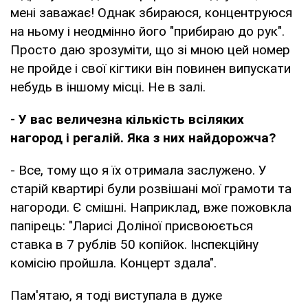
мені заважає! Однак збираюся, концентруюся
на ньому і неодмінно його "прибираю до рук".
Просто даю зрозуміти, що зі мною цей номер
не пройде і свої кігтики він повинен випускати
небудь в іншому місці. Не в залі.
- У вас величезна кількість всіляких
нагород і регалій. Яка з них найдорожча?
- Все, тому що я їх отримала заслужено. У
старій квартирі були розвішані мої грамоти та
нагороди. Є смішні. Наприклад, вже пожовкла
папірець: "Ларисі Доліної присвоюється
ставка в 7 рублів 50 копійок. Інспекційну
комісію пройшла. Концерт здала".
Пам'ятаю, я тоді виступала в дуже