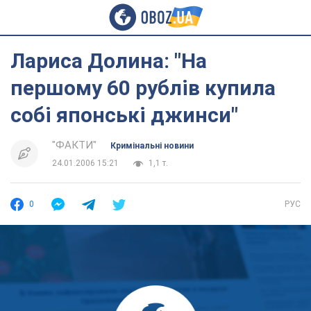
Лариса Долина: "На
першому 60 рублів купила
собі японські джинси"
"ФАКТИ"
Кримінальні новини
24.01.2006 15:21
1,1 т.
0
РУС