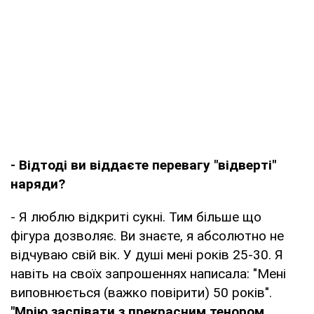
- Відтоді ви віддаєте перевагу "відверті"
наряди?
- Я люблю відкриті сукні. Тим більше що
фігура дозволяє. Ви знаєте, я абсолютно не
відчуваю свій вік. У душі мені років 25-30. Я
навіть на своїх запрошеннях написала: "Мені
виповнюється (важко повірити) 50 років".
"Мрію заспівати з прекрасним тенором