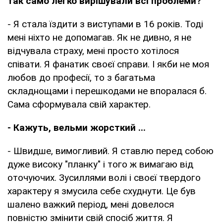
так само легко вирішували всі проблеми?
- Я стала їздити з виступами в 16 років. Тоді
мені ніхто не допомагав. Як не дивно, я не
відчувала страху, мені просто хотілося
співати. Я фанатик своєї справи. І якби не моя
любов до професії, то з багатьма
складнощами і перешкодами не впоралася б.
Сама сформувала свій характер.
- Кажуть, вельми жорсткий ...
- Швидше, вимогливий. Я ставлю перед собою
дуже високу "планку" і того ж вимагаю від
оточуючих. Зусиллями волі і своєї твердого
характеру я змусила себе схуднути. Це був
шалено важкий період, мені довелося
повністю змінити свій спосіб життя. Я