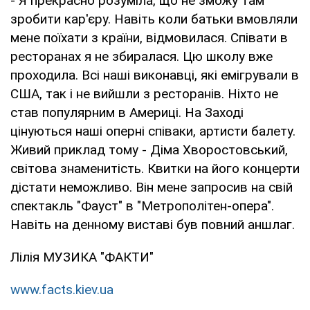
- Я прекрасно розуміла, що не зможу там
зробити кар'єру. Навіть коли батьки вмовляли
мене поїхати з країни, відмовилася. Співати в
ресторанах я не збиралася. Цю школу вже
проходила. Всі наші виконавці, які емігрували в
США, так і не вийшли з ресторанів. Ніхто не
став популярним в Америці. На Заході
цінуються наші оперні співаки, артисти балету.
Живий приклад тому - Діма Хворостовський,
світова знаменитість. Квитки на його концерти
дістати неможливо. Він мене запросив на свій
спектакль "Фауст" в "Метрополітен-опера".
Навіть на денному виставі був повний аншлаг.
Лілія МУЗИКА "ФАКТИ"
www.facts.kiev.ua