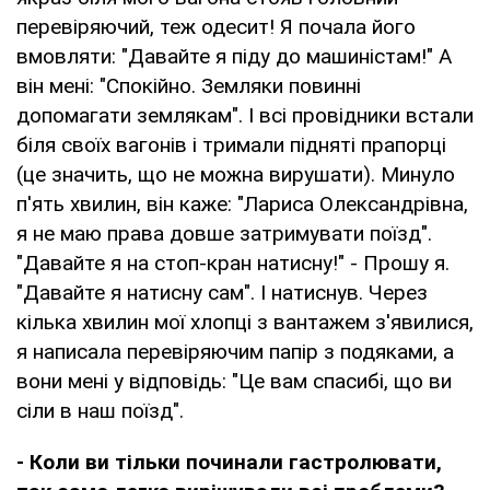
перевіряючий, теж одесит! Я почала його
вмовляти: "Давайте я піду до машиністам!" А
він мені: "Спокійно. Земляки повинні
допомагати землякам". І всі провідники встали
біля своїх вагонів і тримали підняті прапорці
(це значить, що не можна вирушати). Минуло
п'ять хвилин, він каже: "Лариса Олександрівна,
я не маю права довше затримувати поїзд".
"Давайте я на стоп-кран натисну!" - Прошу я.
"Давайте я натисну сам". І натиснув. Через
кілька хвилин мої хлопці з вантажем з'явилися,
я написала перевіряючим папір з подяками, а
вони мені у відповідь: "Це вам спасибі, що ви
сіли в наш поїзд".
- Коли ви тільки починали гастролювати,