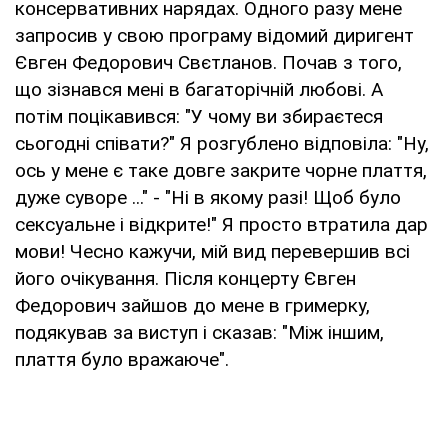
консервативних нарядах. Одного разу мене
запросив у свою програму відомий диригент
Євген Федорович Свєтланов. Почав з того,
що зізнався мені в багаторічній любові. А
потім поцікавився: "У чому ви збираєтеся
сьогодні співати?" Я розгублено відповіла: "Ну,
ось у мене є таке довге закрите чорне плаття,
дуже суворе ..." - "Ні в якому разі! Щоб було
сексуальне і відкрите!" Я просто втратила дар
мови! Чесно кажучи, мій вид перевершив всі
його очікування. Після концерту Євген
Федорович зайшов до мене в гримерку,
подякував за виступ і сказав: "Між іншим,
плаття було вражаюче".