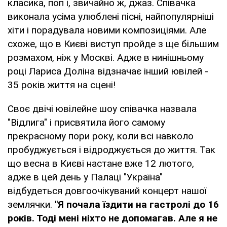
класика, поп і, звичайно ж, джаз. Співачка
виконала усіма улюблені пісні, найпопулярніші
хіти і порадувала новими композиціями. Але
схоже, що в Києві виступ пройде з ще більшим
розмахом, ніж у Москві. Адже в нинішньому
році Лариса Доліна відзначає інший ювілей -
35 років життя на сцені!
Своє двічі ювілейне шоу співачка назвала
"Відлига" і присвятила його самому
прекрасному пори року, коли всі навколо
пробуджується і відроджується до життя. Так
що весна в Києві настане вже 12 лютого,
адже в цей день у Палаці "Україна"
відбудеться довгоочікуваний концерт нашої
землячки.
"Я почала їздити на гастролі до 16
років. Тоді мені ніхто не допомагав. Але я не