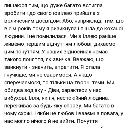
пишаюся тим, що дуже багато встигла
зробити і до свого ювілею прийшла з
величезним досвідом. Або, наприклад, тим, що
вісім років тому я ризикнула і пішла до коханої
людини. І не помилилася. Ми з Іллею раніше
живемо першим відчуттям любові, дихаємо
цим почуттям. У наших відносинах немає
такого поняття, як звичка. Вважаю, що
звикнути - значить, втратити. Я стала
гнучкіше, ми не сваримося. А якщо і
сперечаємося, то тільки на творчі теми. Ми
обидва зодіаку - Діви, характери у нас
вибухові. Ілля, як і я, неспокійний людина,
переживає за будь-яку справу. Ми багато в
чому схожі. І якби не любов і взаємна повага, у
нас могло нічого й не вийти. Почуття