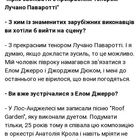
Лучано Паваротті"
- З ким із знаменитих зарубіжних виконавців
ви хотіли б вийти на сцену?
- З прекрасним тенором Лучано Паваротті. І я
думаю, якщо докласти зусиль, то це можливо.
Мій чоловік півроку намагався зв'язатися з
Елом Джерро і Джорджем Дюком, і мені до
останнього не вірилося, що вони погодяться.
- Ви вже зустрічалися з Елом Джерро?
- У Лос-Анджелесі ми записали пісню "Roof
Garden", яку виконали дуетом. Подумати
тільки, 25 років тому я співала цю композицію
в оркестрі Анатолія Крола і навіть мріяти не