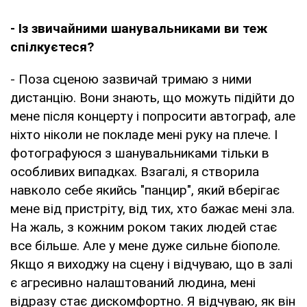
- Із звичайними шанувальниками ви теж
спілкуєтеся?
- Поза сценою зазвичай тримаю з ними
дистанцію. Вони знають, що можуть підійти до
мене після концерту і попросити автограф, але
ніхто ніколи не покладе мені руку на плече. І
фотографуюся з шанувальниками тільки в
особливих випадках. Взагалі, я створила
навколо себе якийсь "панцир", який вберігає
мене від пристріту, від тих, хто бажає мені зла.
На жаль, з кожним роком таких людей стає
все більше. Але у мене дуже сильне біополе.
Якщо я виходжу на сцену і відчуваю, що в залі
є агресивно налаштований людина, мені
відразу стає дискомфортно. Я відчуваю, як він