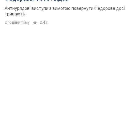
Антиурядові виступи з вимогою повернути Федорова досі
тривають
2 години тому
2,4 т.