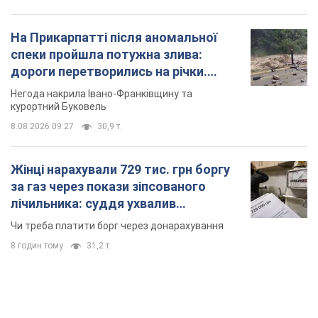
На Прикарпатті після аномальної
спеки пройшла потужна злива:
дороги перетворились на річки.
Відео
Негода накрила Івано-Франківщину та
курортний Буковель
8.08.2026 09:27
30,9 т.
Жінці нарахували 729 тис. грн боргу
за газ через покази зіпсованого
лічильника: суддя ухвалив
неочікуване рішення
Чи треба платити борг через донарахування
8 годин тому
31,2 т.