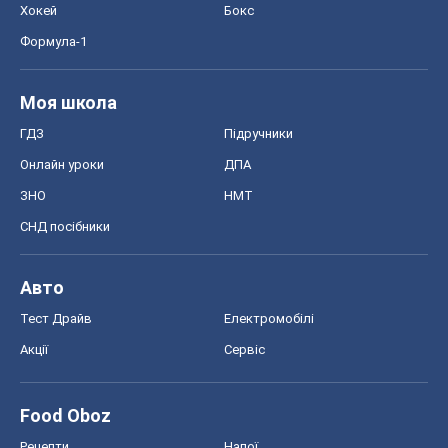
Хокей
Бокс
Формула-1
Моя школа
ГДЗ
Підручники
Онлайн уроки
ДПА
ЗНО
НМТ
СНД посібники
Авто
Тест Драйв
Електромобілі
Акції
Сервіс
Food Oboz
Рецепти
Напої