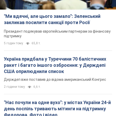
"Ми вдячні, але цього замало": Зеленський
закликав посилити санкції проти Росії
Президент подякував європейським партнерам за фінансову
підтримку
5 годин тому
65,8 т.
Україна придбала у Туреччини 70 балістичних
ракет і багато іншого озброєння: у Держдепі
США оприлюднили список
Держдеп вже поставив до відома американський Конгрес
2 години тому
6,6 т.
"Нас почули на одне вухо": у містах України 24-й
день поспіль тривають мітинги на підтримку
Федорова. Фото і відео