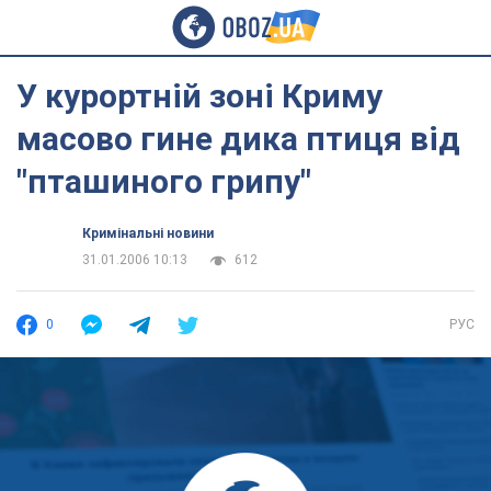
У курортній зоні Криму
масово гине дика птиця від
"пташиного грипу"
Кримінальні новини
31.01.2006 10:13
612
0
РУС