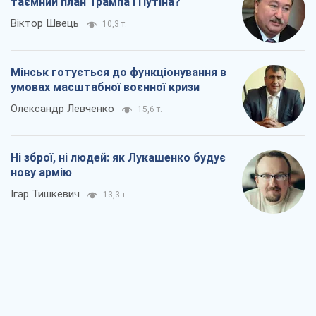
таємний план Трампа і Путіна?
Віктор Швець
10,3 т.
Мінськ готується до функціонування в
умовах масштабної воєнної кризи
Олександр Левченко
15,6 т.
Ні зброї, ні людей: як Лукашенко будує
нову армію
Ігар Тишкевич
13,3 т.