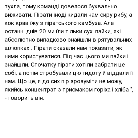
тухла, тому команді довелося буквально
виживати. Пірати іноді кидали нам сиру рибу, а
кок крав їжу з піратського камбуза. Але
останні днів 20 ми їли тільки сухі пайки, які
абсолютно випадково знайшли в рятувальних
шлюпках . Пірати сказали нам показати, як
ними користуватися. Під час цього ми пайки і
знайшли. Спочатку пірати хотіли забрати це
собі, а потім спробували цю гидоту й віддали її
нам. Що це, я до сих пір зрозуміти не можу,
якийсь концентрат з присмаком горіха і хліба ",
- говорить він.