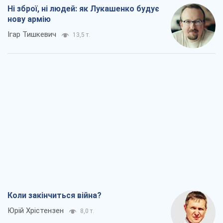
Ні зброї, ні людей: як Лукашенко будує
нову армію
Ігар Тишкевич
13,5 т.
Коли закінчиться війна?
Юрій Хрістензен
8,0 т.