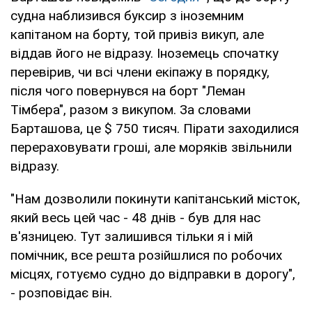
судна наблизився буксир з іноземним
капітаном на борту, той привіз викуп, але
віддав його не відразу. Іноземець спочатку
перевірив, чи всі члени екіпажу в порядку,
після чого повернувся на борт "Леман
Тімбера", разом з викупом. За словами
Барташова, це $ 750 тисяч. Пірати заходилися
перераховувати гроші, але моряків звільнили
відразу.
"Нам дозволили покинути капітанський місток,
який весь цей час - 48 днів - був для нас
в'язницею. Тут залишився тільки я і мій
помічник, все решта розійшлися по робочих
місцях, готуємо судно до відправки в дорогу",
- розповідає він.