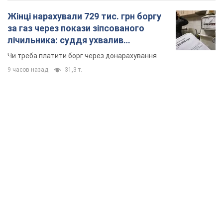
Жінці нарахували 729 тис. грн боргу
за газ через покази зіпсованого
лічильника: суддя ухвалив
неочікуване рішення
Чи треба платити борг через донарахування
9 часов назад
31,3 т.