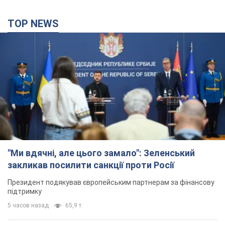
TOP NEWS
"Ми вдячні, але цього замало": Зеленський
закликав посилити санкції проти Росії
Президент подякував європейським партнерам за фінансову
підтримку
5 часов назад
65,9 т.