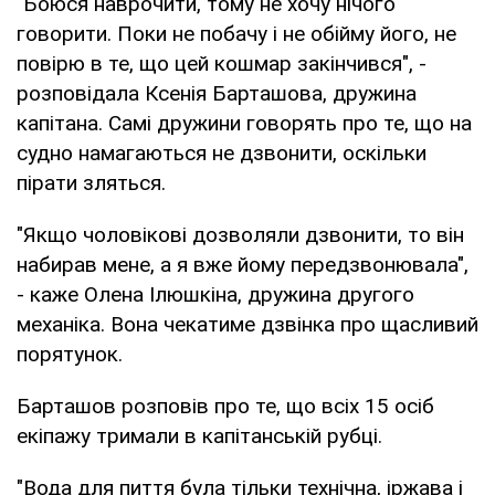
"Боюся наврочити, тому не хочу нічого
говорити. Поки не побачу і не обійму його, не
повірю в те, що цей кошмар закінчився", -
розповідала Ксенія Барташова, дружина
капітана. Самі дружини говорять про те, що на
судно намагаються не дзвонити, оскільки
пірати зляться.
"Якщо чоловікові дозволяли дзвонити, то він
набирав мене, а я вже йому передзвонювала",
- каже Олена Ілюшкіна, дружина другого
механіка. Вона чекатиме дзвінка про щасливий
порятунок.
Барташов розповів про те, що всіх 15 осіб
екіпажу тримали в капітанській рубці.
"Вода для пиття була тільки технічна, іржава і