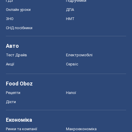
ГДЗ
Підручники
Онлайн уроки
ДПА
ЗНО
НМТ
СНД посібники
Авто
Тест Драйв
Електромобілі
Акції
Сервіс
Food Oboz
Рецепти
Напої
Дієти
Економіка
Ринки та компанії
Макроекономіка