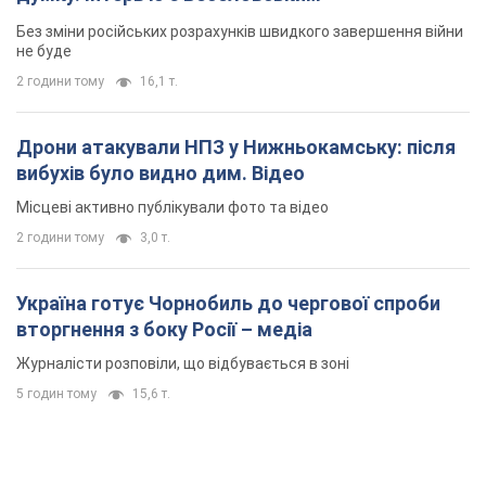
Без зміни російських розрахунків швидкого завершення війни
не буде
2 години тому
16,1 т.
Дрони атакували НПЗ у Нижньокамську: після
вибухів було видно дим. Відео
Місцеві активно публікували фото та відео
2 години тому
3,0 т.
Україна готує Чорнобиль до чергової спроби
вторгнення з боку Росії – медіа
Журналісти розповіли, що відбувається в зоні
5 годин тому
15,6 т.