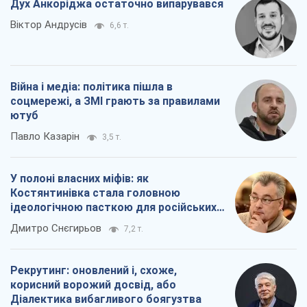
Дух Анкоріджа остаточно випарувався
Віктор Андрусів
6,6 т.
Війна і медіа: політика пішла в
соцмережі, а ЗМІ грають за правилами
ютуб
Павло Казарін
3,5 т.
У полоні власних міфів: як
Костянтинівка стала головною
ідеологічною пасткою для російських
окупантів
Дмитро Снєгирьов
7,2 т.
Рекрутинг: оновлений і, схоже,
корисний ворожий досвід, або
Діалектика вибагливого боягузтва