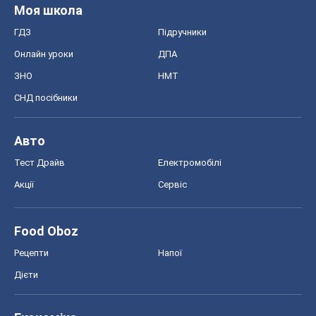
Моя школа
ГДЗ
Підручники
Онлайн уроки
ДПА
ЗНО
НМТ
СНД посібники
Авто
Тест Драйв
Електромобілі
Акції
Сервіс
Food Oboz
Рецепти
Напої
Дієти