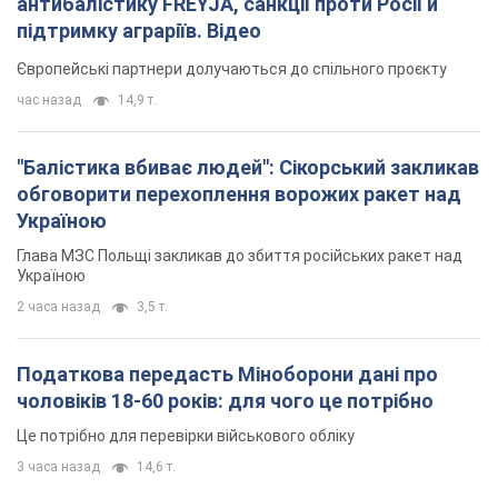
антибалістику FREYJA, санкції проти Росії й
підтримку аграріїв. Відео
Європейські партнери долучаються до спільного проєкту
час назад
14,9 т.
"Балістика вбиває людей": Сікорський закликав
обговорити перехоплення ворожих ракет над
Україною
Глава МЗС Польщі закликав до збиття російських ракет над
Україною
2 часа назад
3,5 т.
Податкова передасть Міноборони дані про
чоловіків 18-60 років: для чого це потрібно
Це потрібно для перевірки військового обліку
3 часа назад
14,6 т.