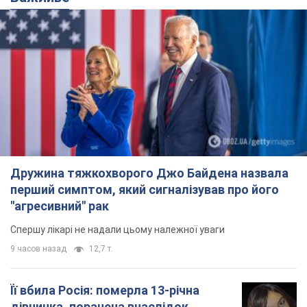
Дружина тяжкохворого Джо Байдена назвала
перший симптом, який сигналізував про його
"агресивний" рак
Спершу лікарі не надали цьому належної уваги
9 часов назад
12,7 т.
Її вбила Росія: померла 13-річна
дівчинка, поранена внаслідок