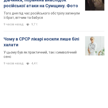
російської атаки на Сумщину. Фото
Того дня під час російського обстрілу загинули
її брат, вітчим та бабуся
9 часов назад
9,7 т.
Чому в СРСР лікарі носили лише білі
халати
У цьому був як практичний, так і символічний
сенс
9 часов назад
4,4 т.