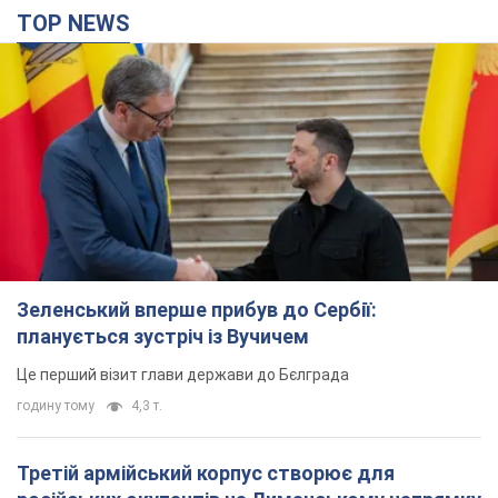
TOP NEWS
Зеленський вперше прибув до Сербії:
планується зустріч із Вучичем
Це перший візит глави держави до Бєлграда
годину тому
4,3 т.
Третій армійський корпус створює для