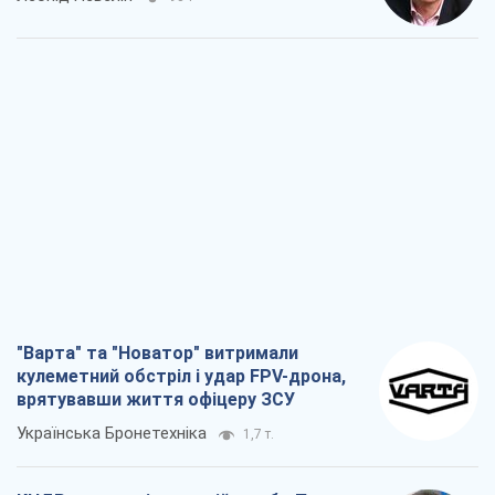
"Варта" та "Новатор" витримали
кулеметний обстріл і удар FPV-дрона,
врятувавши життя офіцеру ЗСУ
Українська Бронетехніка
1,7 т.