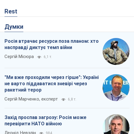
Rest
Думки
Росія втрачає ресурси поза планом: хто
насправді диктує темп війни
Сергій Місюра
6,1 т.
"Ми вже проходили через гірше": Україні
не варто піддаватися зневірі через
ракетний терор
Сергій Марченко, експерт
6,8 т.
Захід проспав загрозу: Росія може
перевірити НАТО війною
Леонід Невзлін
984