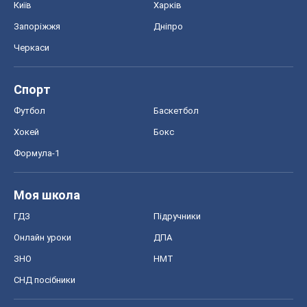
Київ
Харків
Запоріжжя
Дніпро
Черкаси
Спорт
Футбол
Баскетбол
Хокей
Бокс
Формула-1
Моя школа
ГДЗ
Підручники
Онлайн уроки
ДПА
ЗНО
НМТ
СНД посібники