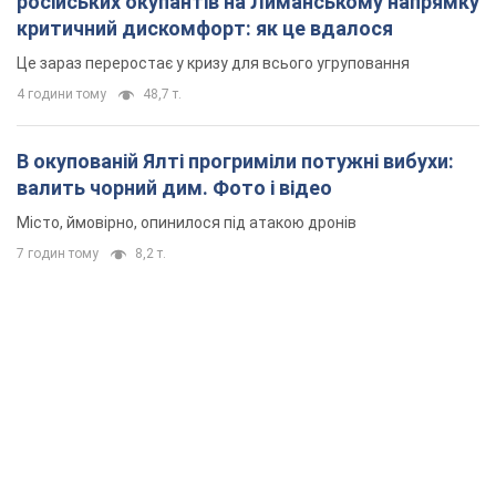
російських окупантів на Лиманському напрямку
критичний дискомфорт: як це вдалося
Це зараз переростає у кризу для всього угруповання
4 години тому
48,7 т.
В окупованій Ялті прогриміли потужні вибухи:
валить чорний дим. Фото і відео
Місто, ймовірно, опинилося під атакою дронів
7 годин тому
8,2 т.