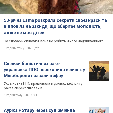
50-річна Lama розкрила секрети своєї краси та
відповіла на закиди, що зберігає молодість,
адже не має дітей
За словами співачки, вона не робить нічого надзвичайного
3 години тому
5,2 т.
Скільки балістичних ракет
українська ППО перехопила в липні: у
Міноборони назвали цифру
Українська ППО працювала в умовах дефіциту
ракет-перехоплювачів
5 годин тому
6,9 т.
Ауріка Ротару через суд змінила