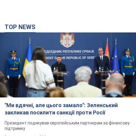
"Ми вдячні, але цього замало": Зеленський
закликав посилити санкції проти Росії
Президент подякував європейським партнерам за фінансову
підтримку
6 часов назад
66,1 т.
Україна придбала у Туреччини 70 балістичних
ракет і багато іншого озброєння: у Держдепі
США оприлюднили список
Держдеп вже поставив до відома американський Конгрес
3 часа назад
8,7 т.