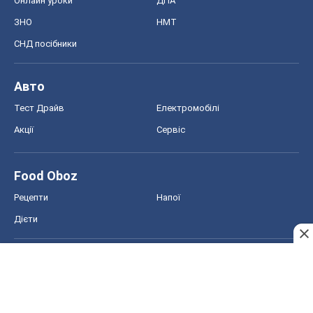
Food Oboz
Рецепти
Напої
Дієти
Економіка
Ринки та компанії
Макроекономіка
MedOboz
Новини медицини
MAMACLUB
Шоу
Афіша
Плітки
Краса
Мода