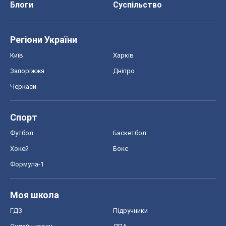
Спорт
Футбол
Баскетбол
Хокей
Бокс
Формула-1
Моя школа
ГДЗ
Підручники
Онлайн уроки
ДПА
ЗНО
НМТ
СНД посібники
Авто
Тест Драйв
Електромобілі
Акції
Сервіс