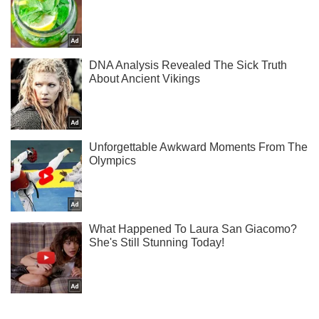
Підпишись на Telegram-канал і подивись, що відбудеться