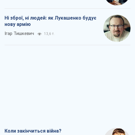
Коли закінчиться війна?
Юрій Хрістензен
8,1 т.
Україна вступила в надзвичайний
економічний стан. Чи є світло вкінці
тунелю?
Вадим Денисенко
6,8 т.