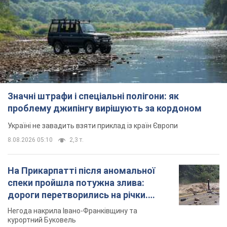
проблему джипінгу вирішують за кордоном
Україні не завадить взяти приклад із країн Європи
8.08.2026 05:10
2,3 т.
На Прикарпатті після аномальної
спеки пройшла потужна злива:
дороги перетворились на річки.
Відео
Негода накрила Івано-Франківщину та
курортний Буковель
8.08.2026 09:27
32,6 т.
Жінці нарахували 729 тис. грн боргу
за газ через покази зіпсованого
лічильника: суддя ухвалив
неочікуване рішення
Чи треба платити борг через донарахування
9 часов назад
31,4 т.