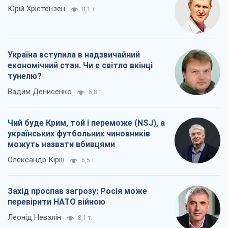
Чий буде Крим, той і переможе (NSJ), а
українських футбольних чиновників
можуть назвати вбивцями
Олександр Кірш
6,5 т.
Захід проспав загрозу: Росія може
перевірити НАТО війною
Леонід Невзлін
8,1 т.
Всі думки
Про компанію
Команда