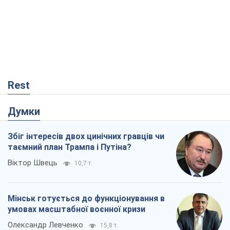
Думки
Збіг інтересів двох цинічних гравців чи
таємний план Трампа і Путіна?
Віктор Швець
10,7 т.
Мінськ готується до функціонування в
умовах масштабної воєнної кризи
Олександр Левченко
15,8 т.
Ні зброї, ні людей: як Лукашенко будує
нову армію
Ігар Тишкевич
13,6 т.