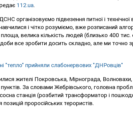
ередає
112.ua
.
 ДСНС організовуємо підвезення питної і технічної
 навчилися і чітко розуміємо, вже розписаний алгор
 площа, велика кількість людей (близько 400 тис.
івдоби все зробити досить складно, але ми точно з
їні "тепло" прийняли слабонервових "ДНРовців"
лися жителі Покровська, Мірнограда, Волновахи,
 пунктів. За словами Жебрівського, головна пробл
осна станція (розбитий трансформатор і пошкодж
я позицій проросійських терористів.