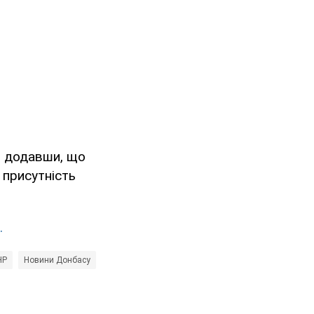
, додавши, що
присутність
.
НР
Новини Донбасу
Павло Жебрівський