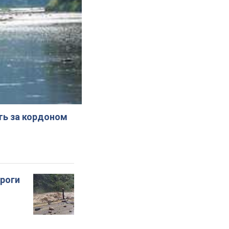
ють за кордоном
ороги