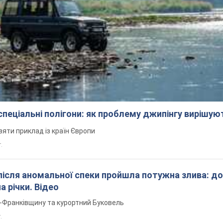
 спеціальні полігони: як проблему джипінгу вирішу
зяти приклад із країн Європи
т.
після аномальної спеки пройшла потужна злива: д
а річки. Відео
о-Франківщину та курортний Буковель
.