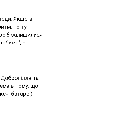
 води. Якщо в
итм, то тут,
 осіб залишилися
робимо", -
 Добропілля та
ема в тому, що
ені батареї)