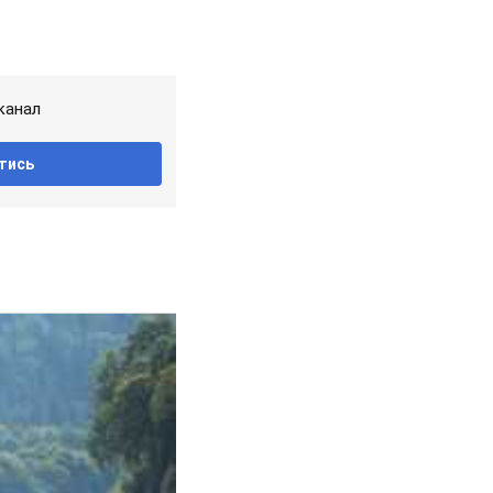
канал
тись