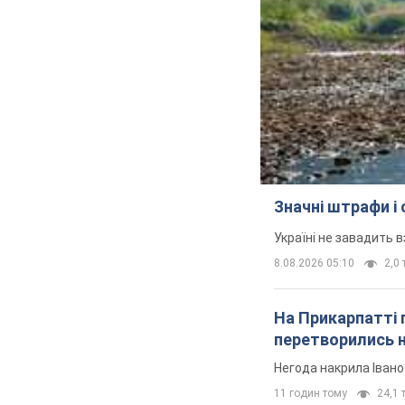
Значні штрафи і
Україні не завадить в
8.08.2026 05:10
2,0 
На Прикарпатті 
перетворились н
Негода накрила Іван
11 годин тому
24,1 т