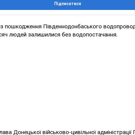
Підписатися
ез пошкодження Південнодонбаського водопроводу
исяч людей залишилися без водопостачання.
лава Донецької військово-цивільної адміністрації