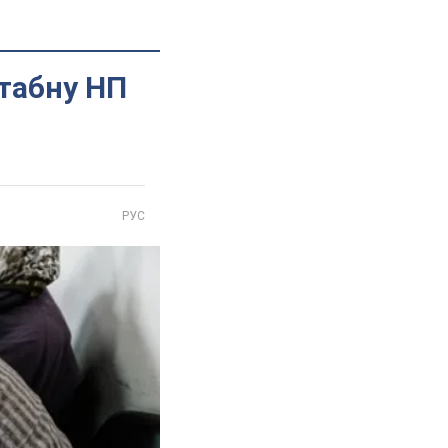
табну НП
РУС