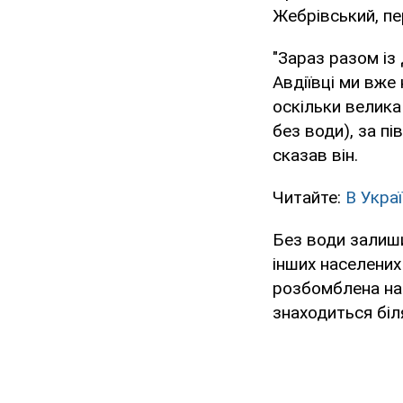
Жебрівський, п
"Зараз разом із
Авдіївці ми вже
оскільки велика
без води), за п
сказав він.
Читайте:
В Укра
Без води залиши
інших населених
розбомблена нас
знаходиться біл