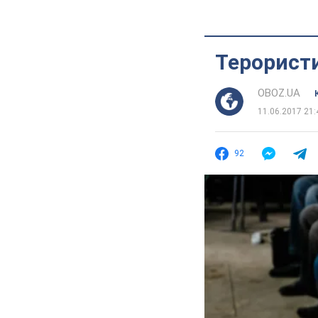
Терорист
OBOZ.UA
11.06.2017 21:
92