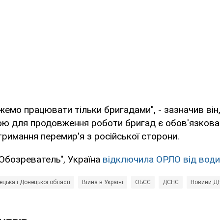
жемо працювати тільки бригадами", - зазначив він
ю для продовження роботи бригад є обов'язкова 
имання перемир'я з російської сторони.
Обозреватель", Україна
відключила ОРЛО від води
цька і Донецької області
Війна в Україні
ОБСЄ
ДСНС
Новини Д