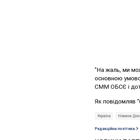
"На жаль, ми мо
основною умово
СММ ОБСЄ і дотр
Як повідомляв "
Україна
Новини Доне
Редакційна політика