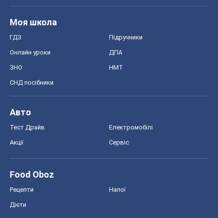
Моя школа
ГДЗ
Підручники
Онлайн уроки
ДПА
ЗНО
НМТ
СНД посібники
Авто
Тест Драйв
Електромобілі
Акції
Сервіс
Food Oboz
Рецепти
Напої
Дієти