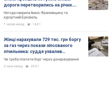
дороги перетворились на річки.
Відео
Негода накрила Івано-Франківщину та
курортний Буковель
7 часов назад
14,0 т.
Жінці нарахували 729 тис. грн боргу
за газ через покази зіпсованого
лічильника: суддя ухвалив
неочікуване рішення
Чи треба платити борг через донарахування
2 часа назад
29,9 т.