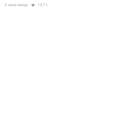
3 часа назад
13,7 т.