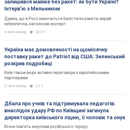
залишився майже без ракет: як бути Україні?
Інтерв’ю з Мельником
Думка, що в Росії закінчаться балістичні ракети, вкрай
небезпечна, наголосив експерт
4 часа назад
26,5 т.
Україна має домовленості на щомісячну
поставку ракет до Patriot від США: Зеленський
розкрив подробиці
Київ також веде активні переговори з європейськими
партнерами
2 часа назад
2,1 т.
Дбала про учнів та підтримувала педагогів:
внаслідок удару РФ по Київщині загинула
директорка київського ліцею, її чоловік та онук
Вічна пам'ять жертвам російського терору