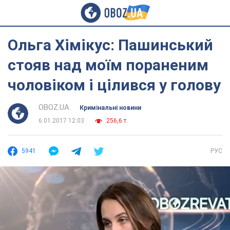
Ольга Хімікус: Пашинський
стояв над моїм пораненим
чоловіком і цілився у голову
OBOZ.UA
Кримінальні новини
6.01.2017 12:03
256,6 т.
5941
РУС