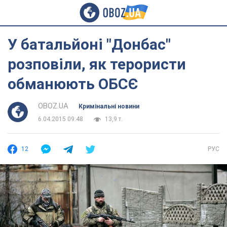
У батальйоні "Донбас"
розповіли, як терористи
обманюють ОБСЄ
OBOZ.UA
Кримінальні новини
6.04.2015 09:48
13,9 т.
12
РУС