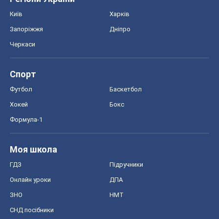
Київ
Харків
Запоріжжя
Дніпро
Черкаси
Спорт
Футбол
Баскетбол
Хокей
Бокс
Формула-1
Моя школа
ГДЗ
Підручники
Онлайн уроки
ДПА
ЗНО
НМТ
СНД посібники