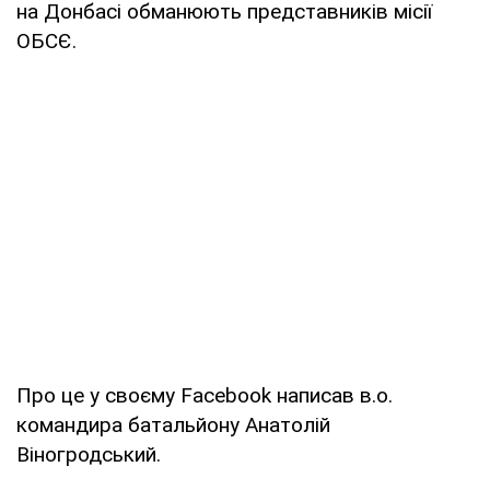
на Донбасі обманюють представників місії
ОБСЄ.
Про це у своєму Facebook написав в.о.
командира батальйону Анатолій
Віногродський.