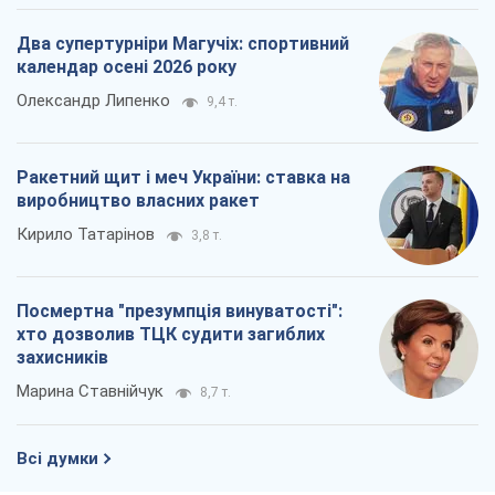
Два супертурніри Магучіх: спортивний
календар осені 2026 року
Олександр Липенко
9,4 т.
Ракетний щит і меч України: ставка на
виробництво власних ракет
Кирило Татарінов
3,8 т.
Посмертна "презумпція винуватості":
хто дозволив ТЦК судити загиблих
захисників
Марина Ставнійчук
8,7 т.
Всі думки