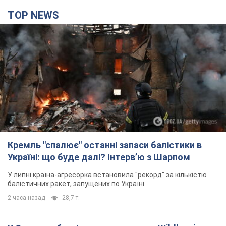
TOP NEWS
Кремль "спалює" останні запаси балістики в
Україні: що буде далі? Інтерв’ю з Шарпом
У липні країна-агресорка встановила "рекорд" за кількістю
балістичних ракет, запущених по Україні
2 часа назад
28,7 т.