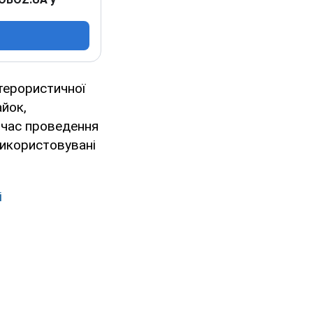
итерористичної
айок,
 час проведення
використовувані
і