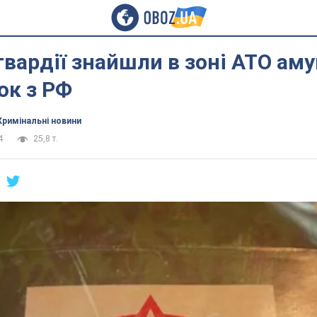
гвардії знайшли в зоні АТО аму
ок з РФ
Кримінальні новини
4
25,8 т.