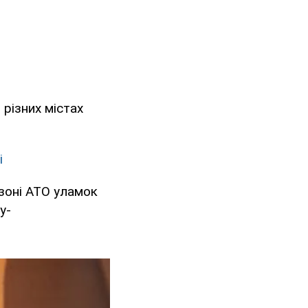
 різних містах
і
зоні АТО уламок
у-