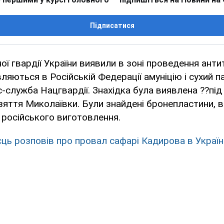
Підписатися
ної гвардії України виявили в зоні проведення ант
ляються в Російській Федерації амуніцію і сухий п
-служба Нацгвардії. Знахідка була виявлена ??під
узяття Миколаївки. Були знайдені бронепластини, 
російського виготовлення.
єць розповів про провал сафарі Кадирова в Україн