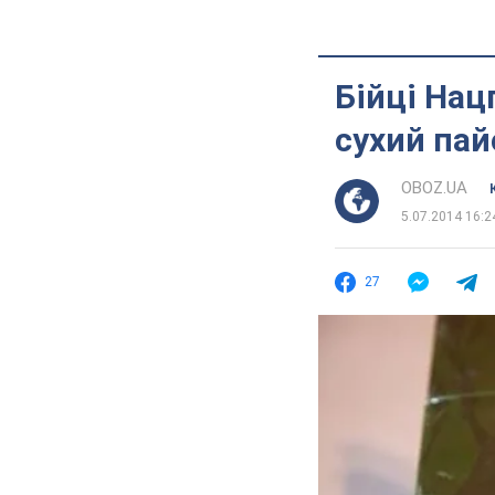
Бійці Нац
сухий пай
OBOZ.UA
5.07.2014 16:2
27