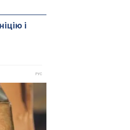
ніцію і
РУС