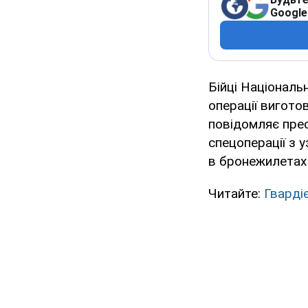
Google
Бійці Національ
операції виготов
повідомляє прес
спецоперації з 
в бронежилетах 
Читайте:
Гварді