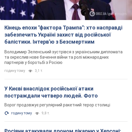
Кінець епохи "фактора Трампа": хто насправді
забезпечить Україні захист від російської
балістики. Інтерв’ю з Безсмертним
Володимир Зеленський зустрівся з українським дипломата
та окреслив нове бачення війни та ролі міжнародних
партнерів у боротьбі з Росією
годину тому
3,1 т.
У Києві внаслідок російської атаки
постраждали четверо людей. Фото
Ворог продовжує регулярний ракетний терор столиці
годину тому
9,8 т.
Росіяни атакували дроном лікарню у Херсоні: