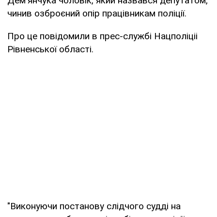
Дем'янчука чоловік, який назвався депутатом,
чинив озброєний опір працівникам поліції.
Про це повідомили в прес-службі Нацполіціі
Рівненської області.
"Виконуючи постанову слідчого судді на