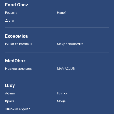
Food Oboz
Рецепти
Напої
Дієти
Економіка
Ринки та компанії
Макроекономіка
MedOboz
Новини медицини
MAMACLUB
Шоу
Афіша
Плітки
Краса
Мода
Жіночий журнал