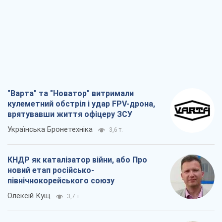
"Варта" та "Новатор" витримали
кулеметний обстріл і удар FPV-дрона,
врятувавши життя офіцеру ЗСУ
Українська Бронетехніка
3,6 т.
КНДР як каталізатор війни, або Про
новий етап російсько-
північнокорейського союзу
Олексій Кущ
3,7 т.