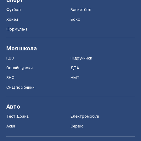
Футбол
Баскетбол
Хокей
Бокс
Формула-1
Моя школа
ГДЗ
Підручники
Онлайн уроки
ДПА
ЗНО
НМТ
СНД посібники
Авто
Тест Драйв
Електромобілі
Акції
Сервіс