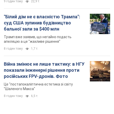
9 годин тому
22,9 т.
"Білий дім не є власністю Трампа":
суд США зупинив будівництво
бальної зали за $400 млн
Трамп вже заявив, що негайно подасть
апеляцію а це "жахливе рішення"
8 годин тому
1,7 т.
Війна змінює не лише тактику: в НГУ
показали інженерні рішення проти
російських FPV-дронів. Фото
Це "постапокаліптична естетика зі світу
"Шаленого Макса"
8 годин тому
6,5 т.