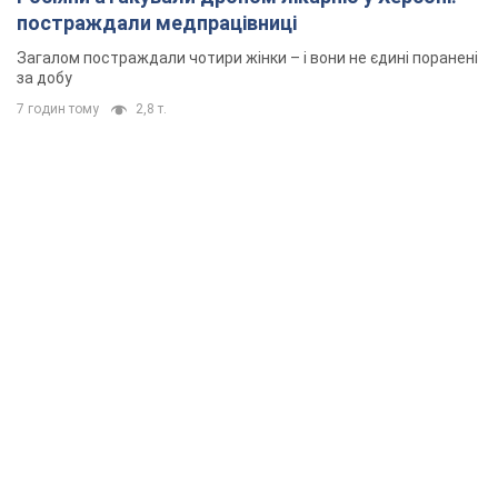
постраждали медпрацівниці
Загалом постраждали чотири жінки – і вони не єдині поранені
за добу
7 годин тому
2,8 т.