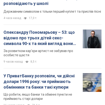
розповідають у школі
Державним символом є тільки перший куплет та приспів пісні
4 часа назад
17,0 т.
Олександру Пономарьову – 53: що
відомо про трьох дітей секс-
символа 90-х та який вигляд вони
мають
За розвитком кар'єри артист не забував про
особисте щастя
9 часов назад
8,5 т.
У ПриватБанку розповіли, чи дійсні
долари 1996 року: чи приймають
обмінники та банки такі купюри
Що робити, якщо банки та обмінні пункти не
приймають старі долари