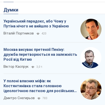
Думки
Український парадокс, або Чому у
Путіна нічого не вийшло з Україною
Віталій Портников
420
Москва висуває претензії Пекіну:
дружба перетворюється на залежність
Росії від Китаю
Віктор Каспрук
3,0 т.
У полоні власних міфів: як
Костянтинівка стала головною
ідеологічною пасткою для російських
окупантів
Дмитро Снєгирьов
783