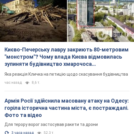
Києво-Печерську лавру закриють 80-метровим
"монстром"? Чому влада Києва відмовилась
зупиняти будівництво хмарочоса
"московського вірянина"
Яка реакція Кличка на петицію щодо скасування будівництва
час назад
8,6 т.
Армія Росії здійснила масовану атаку на Одесу:
горіла історична частина міста, є постраждалі.
Фото та відео
Для терору ворог застосував ракети та дрони
3 часа назад
52,3 т.