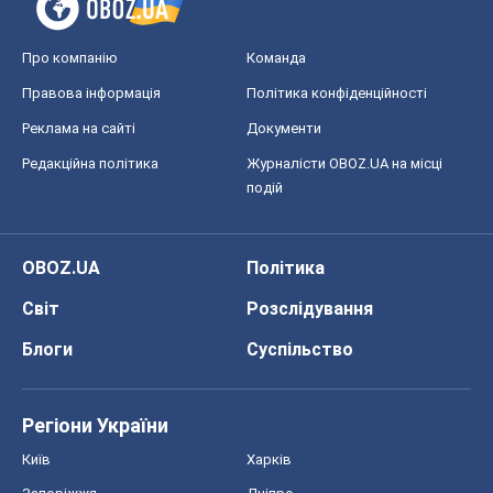
Світ
Розслідування
Блоги
Суспільство
Регіони України
Київ
Харків
Запоріжжя
Дніпро
Черкаси
Спорт
Футбол
Баскетбол
Хокей
Бокс
Формула-1
Моя школа