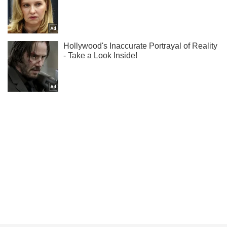
Підписуйся на наш Telegram. Отримуй тільки
найважливіше!
Підписатись
Підписатись
Кримінальні новини
Сотні іммігрантів-погорільців захопили...
Важливе