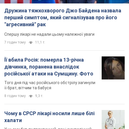
Того дня під час російського обстрілу загинули
її брат, вітчим та бабуся
8 годин тому
9,3 т.
Чому в СРСР лікарі носили лише білі
халати
У цьому був як практичний, так і символічний
сенс
7 годин тому
3,4 т.