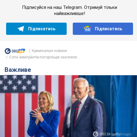
Дружина тяжкохворого Джо Байдена назвала
перший симптом, який сигналізував про його
"агресивний" рак
Спершу лікарі не надали цьому належної уваги
7 годин тому
11,1 т.
Її вбила Росія: померла 13-річна
дівчинка, поранена внаслідок
російської атаки на Сумщину. Фото