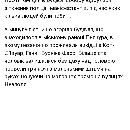
Протягом дня в будівлі собору відбулися
зіткнення поліції і маніфестантів, під час яких
кілька людей були побиті.
У минулу п'ятницю згоріла будівля, що
знаходилося в міському районі Пьянура, в
якому незаконно проживали вихідці з Кот-
Д'Івуар, Гани і Буркіна Фасо. Більше ста
чоловік залишилися без даху над головою і
провели три ночі з маленькими дітьми на
руках, ночуючи на матрацах прямо на вулицях
Неаполя.