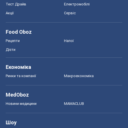
Ринки та компанії
Макроекономіка
MedOboz
Новини медицини
MAMACLUB
Шоу
Афіша
Плітки
Краса
Мода
Жіночий журнал