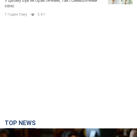
TOP NEWS
Зеленський доручив підготувати "спеціальну
санкційну операцію" проти Росії: які завдання