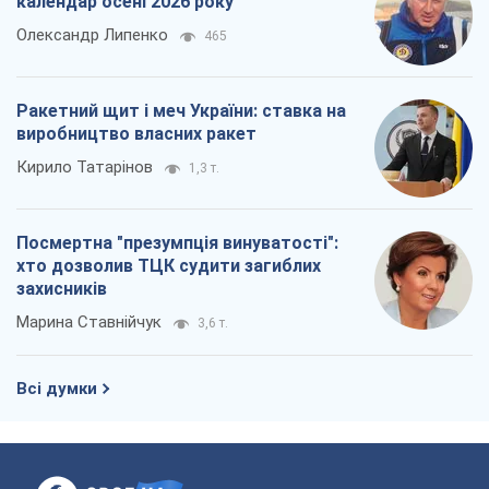
захисників
Марина Ставнійчук
3,6 т.
Всі думки
Про компанію
Команда
Правова інформація
Політика конфіденційності
Реклама на сайті
Документи
Редакційна політика
Журналісти OBOZ.UA на місці
подій
OBOZ.UA
Політика