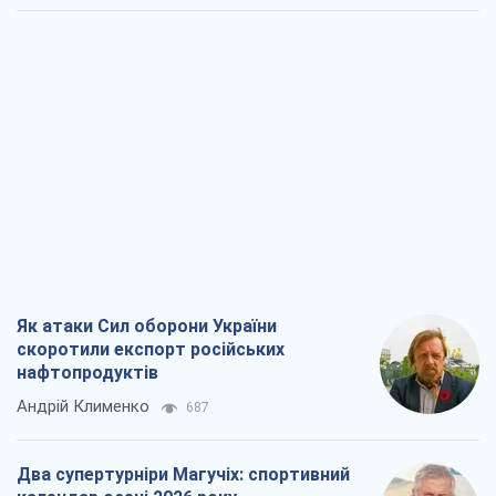
Як атаки Сил оборони України
скоротили експорт російських
нафтопродуктів
Андрій Клименко
687
Два супертурніри Магучіх: спортивний
календар осені 2026 року
Олександр Липенко
465
Ракетний щит і меч України: ставка на
виробництво власних ракет
Кирило Татарінов
1,3 т.
Посмертна "презумпція винуватості":
хто дозволив ТЦК судити загиблих