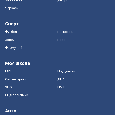
ГДЗ
Підручники
Онлайн уроки
ДПА
ЗНО
НМТ
СНД посібники
Авто
Тест Драйв
Електромобілі
Акції
Сервіс
Food Oboz
Рецепти
Напої
Дієти
Економіка