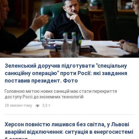
поставив президент. Фото
Головною метою нових санкцій має стати перекриття
доступу Росії до іноземних технологій
28 хвилин тому
3,5 т.
Херсон повністю лишився без світла, у Львові
аварійні відключення: ситуація в енергосистемі
6 серпня
Росіяни вдарили по важливому енергооб'єкту
3 години тому
12,8 т.
Податкова передасть Міноборони дані про
чоловіків 18-60 років: для чого це потрібно
Це потрібно для перевірки військового обліку
годину тому
4,3 т.