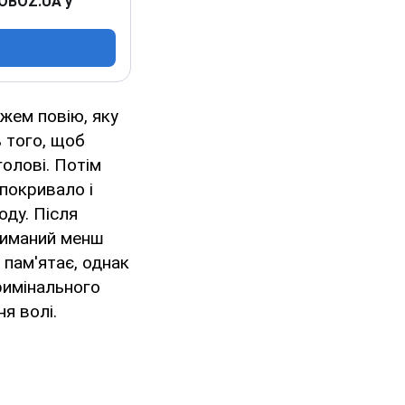
 OBOZ.UA у
ожем повію, яку
ь того, щоб
голові. Потім
 покривало і
оду. Після
риманий менш
 пам'ятає, однак
римінального
я волі.