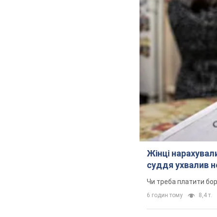
Жінці нарахували
суддя ухвалив н
Чи треба платити бо
6 годин тому
8,4 т.