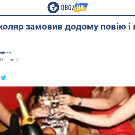
коляр замовив додому повію і 
новини
38
5,4 т.