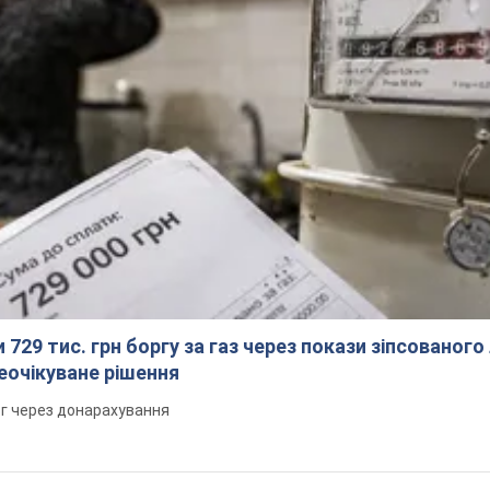
 729 тис. грн боргу за газ через покази зіпсованого
еочікуване рішення
рг через донарахування