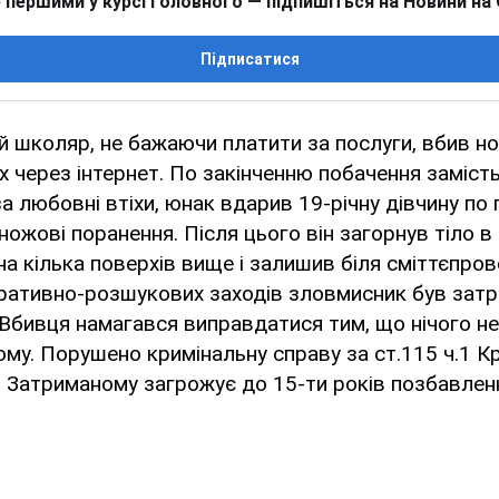
 першими у курсі головного — підпишіться на Новини на
Підписатися
ий школяр, не бажаючи платити за послуги, вбив н
х через інтернет. По закінченню побачення заміст
а любовні втіхи, юнак вдарив 19-річну дівчину по 
ножові поранення. Після цього він загорнув тіло в
на кілька поверхів вище і залишив біля сміттєпров
ративно-розшукових заходів зловмисник був зат
. Вбивця намагався виправдатися тим, що нічого не
ому. Порушено кримінальну справу за ст.115 ч.1 К
. Затриманому загрожує до 15-ти років позбавленн