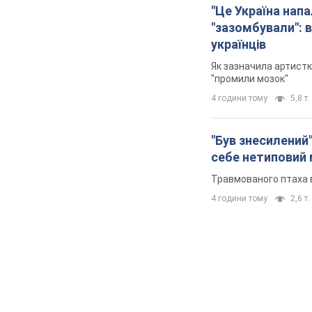
"Це Україна напа
"зазомбували": в
українців
Як зазначила артистк
"промили мозок"
4 години тому
5,8 т.
"Був знесилений"
себе нетиповий
Травмованого птаха 
4 години тому
2,6 т.