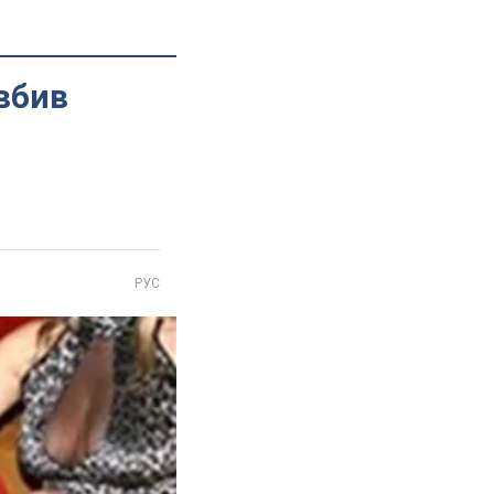
вбив
РУС