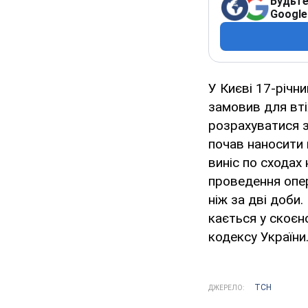
Будьте
Google
У Києві 17-річн
замовив для вті
розрахуватися з
почав наносити 
виніс по сходах 
проведення опе
ніж за дві доби
кається у скоєн
кодексу України
ТСН
ДЖЕРЕЛО: