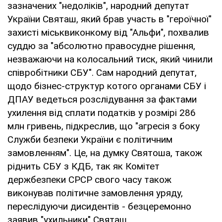
зазначених "недоліків", народний депутат
України Святаш, який брав участь в "героїчної"
захисті міськвиконкому від "Альфи", похвалив
суддю за "абсолютно правосудне рішення,
незважаючи на колосальний тиск, який чинили
співробітники СБУ". Сам народний депутат,
щодо бізнес-структур котого органами СБУ і
ДПАУ ведеться розслідування за фактами
ухилення від сплати податків у розмірі 286
млн гривень, підкреслив, що "агресія з боку
Служби безпеки України є політичним
замовленням". Це, на думку Святоша, також
ріднить СБУ з КДБ, так як Комітет
держбезпеки СРСР свого часу також
виконував політичне замовлення уряду,
переслідуючи дисидентів - безцеремонно
заявив "ухильники" Святаш.