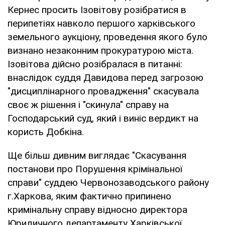
Кернес просить Ізовітову розібратися в
перипетіях навколо першого харківського
земельного аукціону, проведення якого було
визнано незаконним прокуратурою міста.
Ізовітова дійсно розібралася в питанні:
внаслідок суддя Давидова перед загрозою
"дисциплінарного провадження" скасувала
своє ж рішення і "скинула" справу на
Господарський суд, який і виніс вердикт на
користь Добкіна.
Ще більш дивним виглядає "Скасування
постанови про Порушення крімінальної
справи" суддею Червонозаводського району
г.Харкова, яким фактично припинено
кримінальну справу відносно директора
Юридичного департаменту Харківської