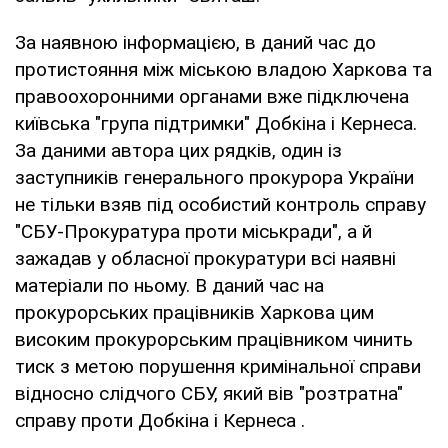
За наявною інформацією, в даний час до
протистояння між міською владою Харкова та
правоохоронними органами вже підключена
київська "група підтримки" Добкіна і Кернеса.
За даними автора цих рядків, один із
заступників генерального прокурора України
не тільки взяв під особистий контроль справу
"СБУ-Прокуратура проти міськради", а й
зажадав у обласної прокуратури всі наявні
матеріали по ньому. В даний час на
прокурорських працівників Харкова цим
високим прокурорським працівником чинить
тиск з метою порушення кримінальної справи
відносно слідчого СБУ, який вів "розтратна"
справу проти Добкіна і Кернеса .