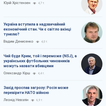
Юрій Хрістензен
4,7 т.
Україна вступила в надзвичайний
економічний стан. Чи є світло вкінці
тунелю?
Вадим Денисенко
4,0 т.
Чий буде Крим, той і переможе (NSJ), а
українських футбольних чиновників
можуть назвати вбивцями
Олександр Кірш
4,4 т.
Захід проспав загрозу: Росія може
перевірити НАТО війною
Леонід Невзлін
6,9 т.