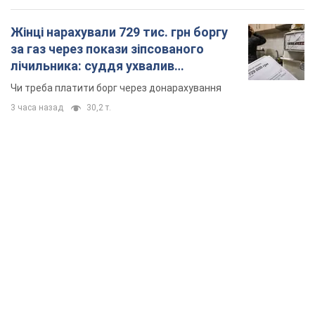
Жінці нарахували 729 тис. грн боргу
за газ через покази зіпсованого
лічильника: суддя ухвалив
неочікуване рішення
Чи треба платити борг через донарахування
3 часа назад
30,2 т.