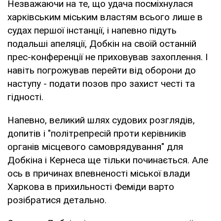
Незважаючи на те, що удача посміхнулася
харківським міським властям всього лише в
судах першої інстанції, і напевно підуть
подальші апеляції, Добкін на своїй останній
прес-конференції не приховував захоплення. І
навіть погрожував перейти від оборони до
наступу - подати позов про захист честі та
гідності.
Напевно, великий шлях судових розглядів,
допитів і "політрепресій проти керівників
органів місцевого самоврядування" для
Добкіна і Кернеса ще тільки починається. Але
ось в причинах впевненості міської влади
Харкова в прихильності Феміди варто
розібратися детально.