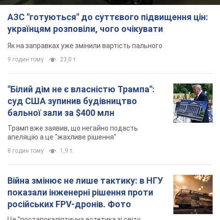
АЗС "готуються" до суттєвого підвищення цін:
українцям розповіли, чого очікувати
Як на заправках уже змінили вартість пального
9 годин тому
23,0 т.
"Білий дім не є власністю Трампа":
суд США зупинив будівництво
бальної зали за $400 млн
Трамп вже заявив, що негайно подасть
апеляцію а це "жахливе рішення"
8 годин тому
1,9 т.
Війна змінює не лише тактику: в НГУ
показали інженерні рішення проти
російських FPV-дронів. Фото
Це "постапокаліптична естетика зі світу