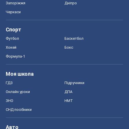
Запоріжжя
Дніпро
Черкаси
Спорт
Футбол
Баскетбол
Хокей
Бокс
Формула-1
Моя школа
ГДЗ
Підручники
Онлайн уроки
ДПА
ЗНО
НМТ
СНД посібники
Авто