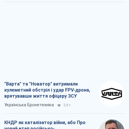
"Варта" та "Новатор" витримали
кулеметний обстріл і удар FPV-дрона,
врятувавши життя офіцеру ЗСУ
Українська Бронетехніка
3,8 т.
КНДР як каталізатор війни, або Про
новий етап російсько-