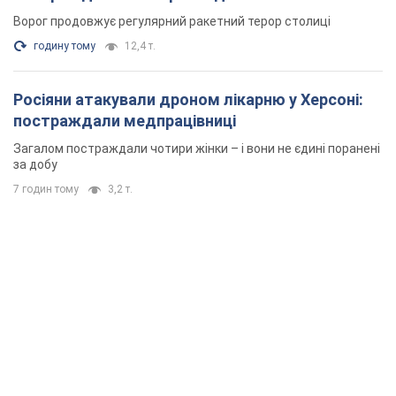
Ворог продовжує регулярний ракетний терор столиці
годину тому
12,4 т.
Росіяни атакували дроном лікарню у Херсоні:
постраждали медпрацівниці
Загалом постраждали чотири жінки – і вони не єдині поранені
за добу
7 годин тому
3,2 т.