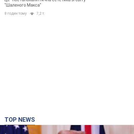
"Шаленого Макса"
8 годин тому
7,2 т.
TOP NEWS