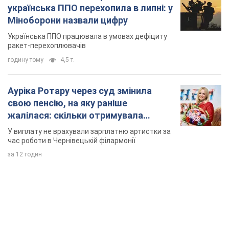
українська ППО перехопила в липні: у
Міноборони назвали цифру
Українська ППО працювала в умовах дефіциту
ракет-перехоплювачів
годину тому
4,5 т.
Ауріка Ротару через суд змінила
свою пенсію, на яку раніше
жалілася: скільки отримувала
співачка
У виплату не врахували зарплатню артистки за
час роботи в Чернівецькій філармонії
за 12 годин