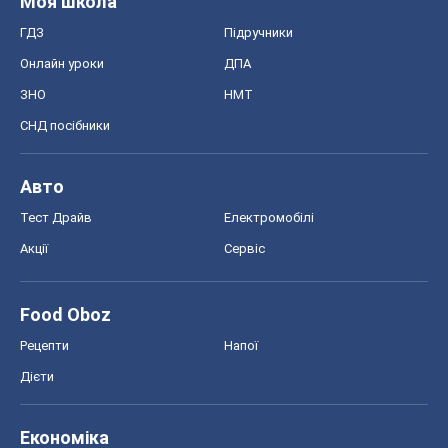
Моя школа
ГДЗ
Підручники
Онлайн уроки
ДПА
ЗНО
НМТ
СНД посібники
Авто
Тест Драйв
Електромобілі
Акції
Сервіс
Food Oboz
Рецепти
Напої
Дієти
Економіка