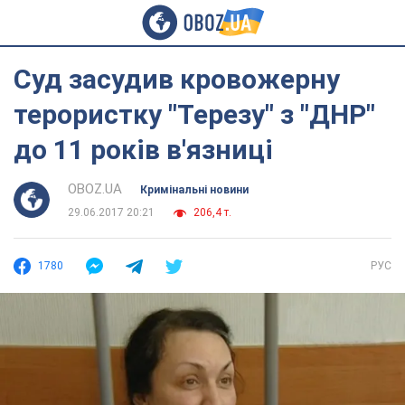
Суд засудив кровожерну
терористку "Терезу" з "ДНР"
до 11 років в'язниці
OBOZ.UA
Кримінальні новини
29.06.2017 20:21
206,4 т.
1780
РУС