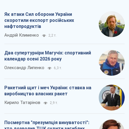
Як атаки Сил оборони України
скоротили експорт російських
нафтопродуктів
Андрій Клименко
2,2 т.
Два супертурніри Магучіх: спортивний
календар осені 2026 року
Олександр Липенко
6,3 т.
Ракетний щит і меч України: ставка на
виробництво власних ракет
Кирило Татарінов
2,9 т.
Посмертна "презумпція винуватості":
хто дозволив ТЦК судити загиблих