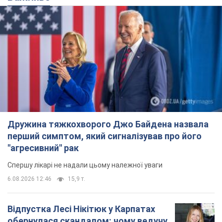
Дружина тяжкохворого Джо Байдена назвала
перший симптом, який сигналізував про його
"агресивний" рак
Спершу лікарі не надали цьому належної уваги
6.08.2026 12:46
15,9 т.
Відпустка Лесі Нікітюк у Карпатах
обернулася скандалом: чому ведучу