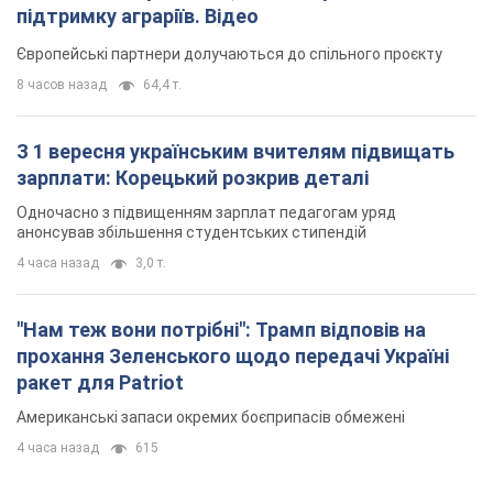
підтримку аграріїв. Відео
Європейські партнери долучаються до спільного проєкту
8 часов назад
64,4 т.
З 1 вересня українським вчителям підвищать
зарплати: Корецький розкрив деталі
Одночасно з підвищенням зарплат педагогам уряд
анонсував збільшення студентських стипендій
4 часа назад
3,0 т.
"Нам теж вони потрібні": Трамп відповів на
прохання Зеленського щодо передачі Україні
ракет для Patriot
Американські запаси окремих боєприпасів обмежені
4 часа назад
615