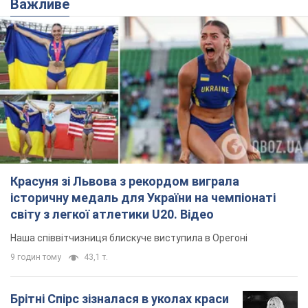
Красуня зі Львова з рекордом виграла
історичну медаль для України на чемпіонаті
світу з легкої атлетики U20. Відео
Наша співвітчизниця блискуче виступила в Орегоні
9 годин тому
43,1 т.
Брітні Спірс зізналася в уколах краси
і показала наслідки невдалої
косметології: ходила так майже
місяць
Помітний наслідок процедури зберігався
близько чотирьох тижнів
5 годин тому
1,6 т.
У Росії заарештували розробників
дрона, який у квітні презентували