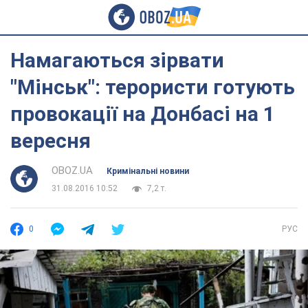
Намагаються зірвати
"Мінськ": терористи готують
провокації на Донбасі на 1
вересня
OBOZ.UA
Кримінальні новини
31.08.2016 10:52
7,2 т.
0
РУС