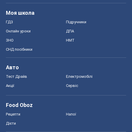
Авто
Тест Драйв
Електромобілі
Акції
Сервіс
Food Oboz
Рецепти
Напої
Дієти
Економіка
Ринки та компанії
Макроекономіка
MedOboz
Новини медицини
MAMACLUB