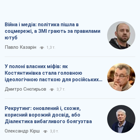
У полоні власних міфів: як
Костянтинівка стала головною
ідеологічною пасткою для російських
окупантів
Дмитро Снєгирьов
3,7 т.
Рекрутинг: оновлений і, схоже,
корисний ворожий досвід, або
Діалектика вибагливого боягузтва
Олександр Кірш
3,0 т.
Ні зброї, ні людей: як Лукашенко будує
нову армію
Ігар Тишкевич
17,2 т.
Всі думки