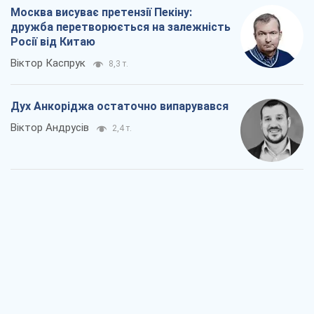
Війна і медіа: політика пішла в
соцмережі, а ЗМІ грають за правилами
ютуб
Павло Казарін
1,3 т.