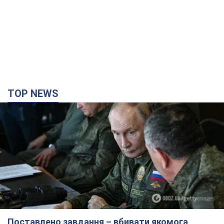
Поставлено завдання – вбивати якомога
більше українців: Фейгін назвав "тригери"
Путіна
У агресора є лише два варіанти примусу України до
капітуляції
3 години тому
9,3 т.
Армія РФ знищила підприємство Kromberg &