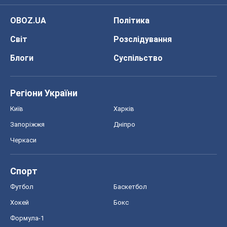
Київ
Харків
Запоріжжя
Дніпро
Черкаси
Спорт
Футбол
Баскетбол
Хокей
Бокс
Формула-1
Моя школа
ГДЗ
Підручники
Онлайн уроки
ДПА
ЗНО
НМТ
СНД посібники