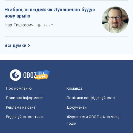
Про компанію
Команда
Правова інформація
Політика конфіденційності
Реклама на сайті
Документи
Редакційна політика
Журналісти OBOZ.UA на місці
подій
OBOZ.UA
Політика
Світ
Розслідування
Блоги
Суспільство
Регіони України