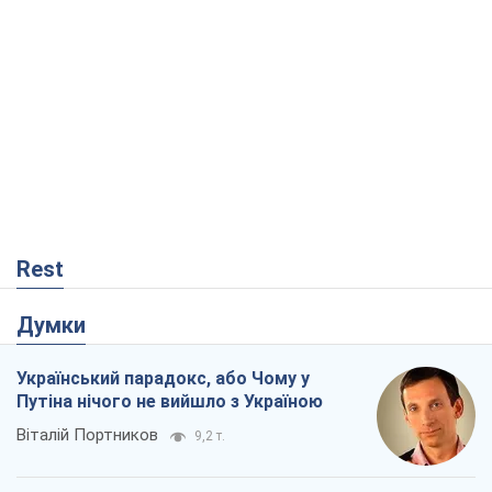
Rest
Думки
Український парадокс, або Чому у
Путіна нічого не вийшло з Україною
Віталій Портников
9,2 т.
Москва висуває претензії Пекіну:
дружба перетворюється на залежність
Росії від Китаю
Віктор Каспрук
8,3 т.
Дух Анкоріджа остаточно випарувався
Віктор Андрусів
2,4 т.