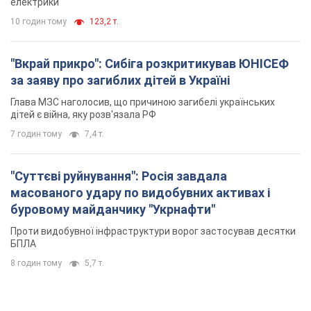
електрики
10 годин тому
123,2 т.
"Вкрай прикро": Сибіга розкритикував ЮНІСЕФ
за заяву про загиблих дітей в Україні
Глава МЗС наголосив, що причиною загибелі українських
дітей є війна, яку розв'язала РФ
7 годин тому
7,4 т.
"Суттєві руйнування": Росія завдала
масованого удару по видобувних активах і
буровому майданчику "Укрнафти"
Проти видобувної інфраструктури ворог застосував десятки
БПЛА
8 годин тому
5,7 т.