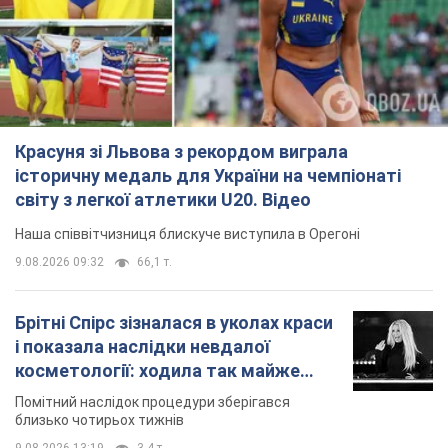
Красуня зі Львова з рекордом виграла
історичну медаль для України на чемпіонаті
світу з легкої атлетики U20. Відео
Наша співвітчизниця блискуче виступила в Орегоні
9.08.2026 09:32
66,1 т.
Брітні Спірс зізналася в уколах краси
і показала наслідки невдалої
косметології: ходила так майже
місяць
Помітний наслідок процедури зберігався
близько чотирьох тижнів