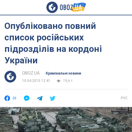
Опубліковано повний
список російських
підрозділів на кордоні
України
OBOZ.UA
Кримінальні новини
10.04.2015 12:41
19,6 т.
26
РУС