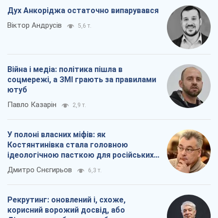
Дух Анкоріджа остаточно випарувався
Віктор Андрусів
5,6 т.
Війна і медіа: політика пішла в
соцмережі, а ЗМІ грають за правилами
ютуб
Павло Казарін
2,9 т.
У полоні власних міфів: як
Костянтинівка стала головною
ідеологічною пасткою для російських
окупантів
Дмитро Снєгирьов
6,3 т.
Рекрутинг: оновлений і, схоже,
корисний ворожий досвід, або