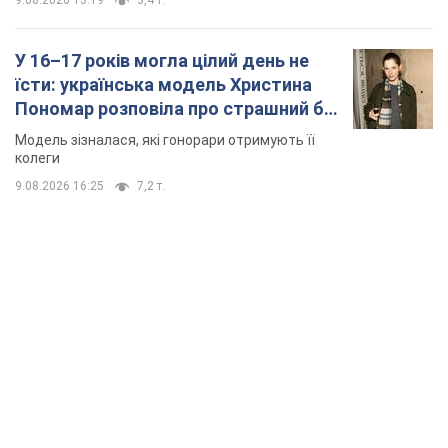
9.08.2026 13:19
3,4 т.
У 16–17 років могла цілий день не
їсти: українська модель Христина
Пономар розповіла про страшний бік
модельної кар’єри
Модель зізналася, які гонорари отримують її
колеги
9.08.2026 16:25
7,2 т.