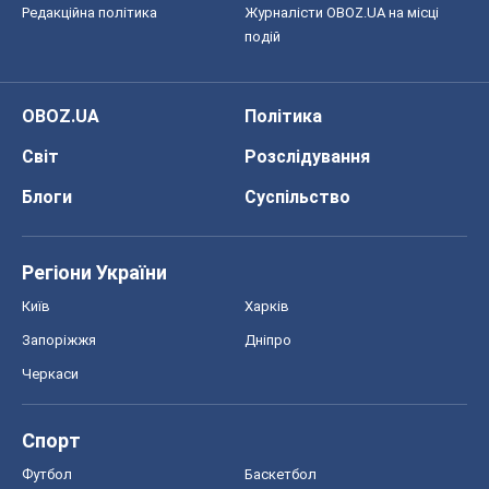
Редакційна політика
Журналісти OBOZ.UA на місці
подій
OBOZ.UA
Політика
Світ
Розслідування
Блоги
Суспільство
Регіони України
Київ
Харків
Запоріжжя
Дніпро
Черкаси
Спорт
Футбол
Баскетбол