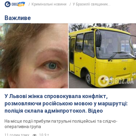
Кримінальні новини
У Бразилії священик...
Важливе
У Львові жінка спровокувала конфлікт,
розмовляючи російською мовою у маршрутці:
поліція склала адмінпротокол. Відео
На місце події прибули патрульні поліцейські та слідчо-
оперативна група
11 годин тому
10,9 т.