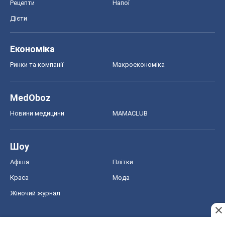
Рецепти
Напої
Дієти
Економіка
Ринки та компанії
Макроекономіка
MedOboz
Новини медицини
MAMACLUB
Шоу
Афіша
Плітки
Краса
Мода
Жіночий журнал