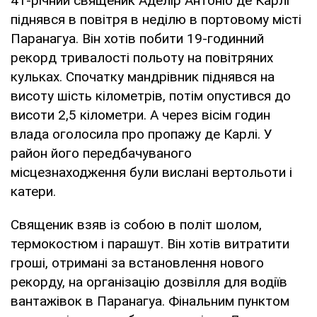
41-річний священик Аделір Антоніо де Карлі
піднявся в повітря в неділю в портовому місті
Паранагуа. Він хотів побити 19-годинний
рекорд тривалості польоту на повітряних
кульках. Спочатку мандрівник піднявся на
висоту шість кілометрів, потім опустився до
висоти 2,5 кілометри. А через вісім годин
влада оголосила про пропажу де Карлі. У
район його передбачуваного
місцезнаходження були вислані вертольоти і
катери.
Священик взяв із собою в політ шолом,
термокостюм і парашут. Він хотів витратити
гроші, отримані за встановлення нового
рекорду, на організацію дозвілля для водіїв
вантажівок в Паранагуа. Фінальним пунктом