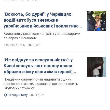
"Воюють, бо дурні": у Чернівцях
водій автобуса зневажив
українських військових і поплатився.
Відео
Водія звільнили після конфлікту з пасажирами
та образ військових
7.08.2026 15:47
9,3 т.
"Не слідкує за сексуальністю": у
Києві консультант салону краси
образив жінку після хімієтерапії,
розгорівся скандал. Фото
Працівник салону почав надавати оцінку
зовнішності жінки, сказавши, що вона носить
"чоловічу стрижку"
8 годин тому
17,0 т.