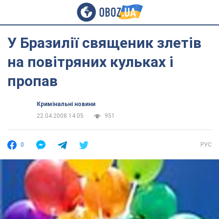
У Бразилії священик злетів
на повітряних кульках і
пропав
Кримінальні новини
22.04.2008 14:05
951
0
РУС