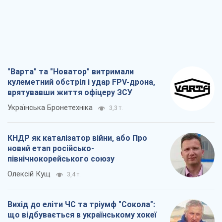
"Варта" та "Новатор" витримали
кулеметний обстріл і удар FPV-дрона,
врятувавши життя офіцеру ЗСУ
Українська Бронетехніка
3,3 т.
КНДР як каталізатор війни, або Про
новий етап російсько-
північнокорейського союзу
Олексій Кущ
3,4 т.
Вихід до еліти ЧС та тріумф "Сокола":
що відбувається в українському хокеї