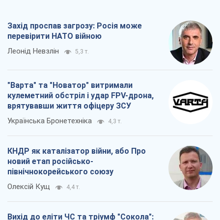
Захід проспав загрозу: Росія може
перевірити НАТО війною
Леонід Невзлін
5,3 т.
"Варта" та "Новатор" витримали
кулеметний обстріл і удар FPV-дрона,
врятувавши життя офіцеру ЗСУ
Українська Бронетехніка
4,3 т.
КНДР як каталізатор війни, або Про
новий етап російсько-
північнокорейського союзу
Олексій Кущ
4,4 т.
Вихід до еліти ЧС та тріумф "Сокола":