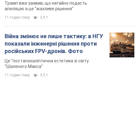
Трамп вже заявив, що негайно подасть
апеляцію а це "жахливе рішення"
11 годин тому
2,9 т.
Війна змінює не лише тактику: в НГУ
показали інженерні рішення проти
російських FPV-дронів. Фото
Це "постапокаліптична естетика зі світу
"Шаленого Макса"
11 годин тому
9,5 т.