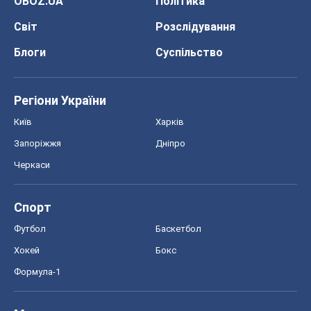
OBOZ.UA
Політика
Світ
Розслідування
Блоги
Суспільство
Регіони України
Київ
Харків
Запоріжжя
Дніпро
Черкаси
Спорт
Футбол
Баскетбол
Хокей
Бокс
Формула-1