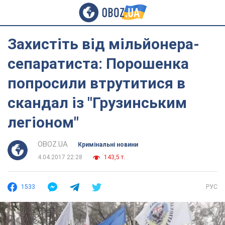
Захистіть від мільйонера-
сепаратиста: Порошенка
попросили втрутитися в
скандал із "Грузинським
легіоном"
OBOZ.UA
Кримінальні новини
4.04.2017 22:28
143,5 т.
1533
РУС