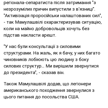
регіонала-сепаратиста після затримання "з
незрозумілих причин випустили з в'язниці".
"Активізація проросійськи налаштованих сил",
- так Мамулашвілі охарактеризував ситуацію,
коли на майно добровольців хочуть без
підстав накласти арешт.
"У нас були консультації з силовими
структурами. На жаль, як я бачу, у них багато
чиновників лобіюють цю людину з боку
силових структур... Ми вирішили звернутися
до президента", - сказав він.
Також Мамулашвілі додав, що легіонери
американського походження звернулися з
цього питання до посольства США.