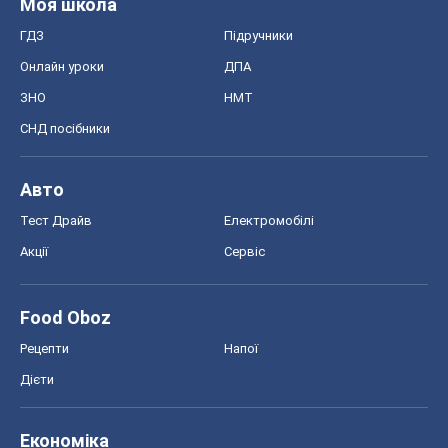
Моя школа
ГДЗ
Підручники
Онлайн уроки
ДПА
ЗНО
НМТ
СНД посібники
Авто
Тест Драйв
Електромобілі
Акції
Сервіс
Food Oboz
Рецепти
Напої
Дієти
Економіка