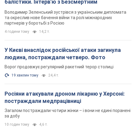
балістики. Інтерв’ю з Безсмертним
Володимир Зеленський зустрівся з українським дипломата
та окреслив нове бачення війни та ролі міжнародних
партнерів у боротьбі з Росією
4 години тому
14,2 т.
У Києві внаслідок російської атаки загинула
людина, постраждали четверо. Фото
Ворог продовжує регулярний ракетний терор столиці
19 хвилин тому
24,4 т.
Росіяни атакували дроном лікарню у Херсоні:
постраждали медпрацівниці
Загалом постраждали чотири жінки – і вони не єдині поранені
за добу
10 годин тому
4,6 т.