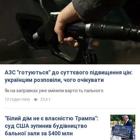
АЗС "готуються" до суттєвого підвищення цін:
українцям розповіли, чого очікувати
Як на заправках уже змінили вартість пального
12 годин тому
23,6 т.
"Білий дім не є власністю Трампа":
суд США зупинив будівництво
бальної зали за $400 млн