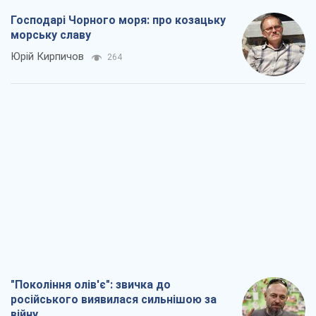
Господарі Чорного моря: про козацьку
морську славу
Юрій Кирпичов
264
"Покоління олів'є": звичка до
російського виявилася сильнішою за
війну