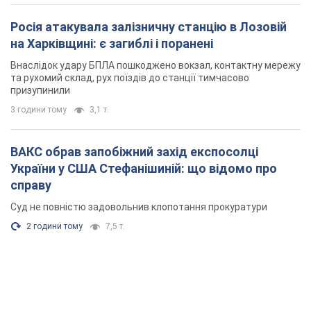
Росія атакувала залізничну станцію в Лозовій
на Харківщині: є загиблі і поранені
Внаслідок удару БПЛА пошкоджено вокзал, контактну мережу
та рухомий склад, рух поїздів до станції тимчасово
призупинили
3 години тому
3,1 т.
ВАКС обрав запобіжний захід експосолці
України у США Стефанішиній: що відомо про
справу
Суд не повністю задовольнив клопотання прокуратури
2 години тому
7,5 т.