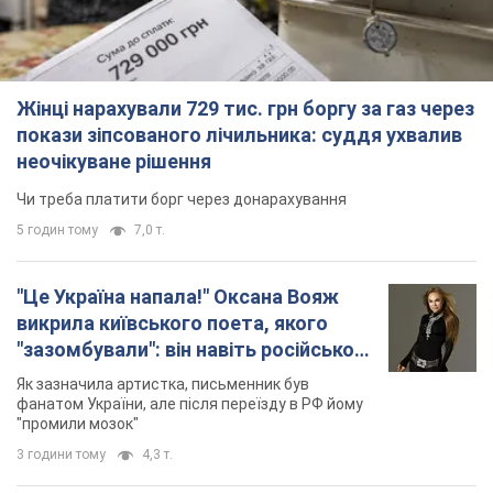
Жінці нарахували 729 тис. грн боргу за газ через
покази зіпсованого лічильника: суддя ухвалив
неочікуване рішення
Чи треба платити борг через донарахування
5 годин тому
7,0 т.
"Це Україна напала!" Оксана Вояж
викрила київського поета, якого
"зазомбували": він навіть російської
не знав, а тепер хоче геноциду
Як зазначила артистка, письменник був
українців
фанатом України, але після переїзду в РФ йому
"промили мозок"
3 години тому
4,3 т.