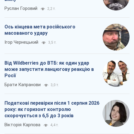
Руслан Горовий
2,2 т.
Ось кінцева мета російського
масованого удару
Ігор Чернецький
3,5 т.
Від Wildberries до ВТБ: як один удар
може запустити ланцюгову реакцію в
Росії
Брати Капранови
3,0 т.
Податкові перевірки після 1 серпня 2026
року: як горизонт контролю
скорочується з 6,5 до 3 років
Вікторія Карпова
4,4 т.