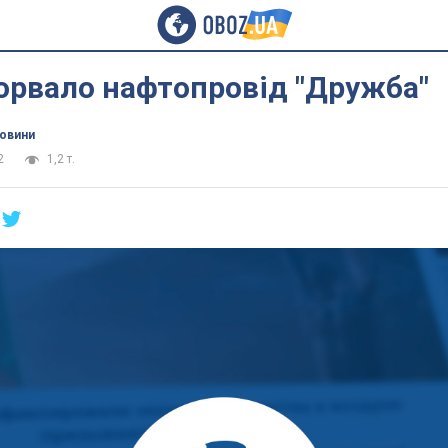
рорвало нафтопровід "Дружба"
новини
2
1,2 т.