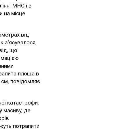
інні МНС і в
и на місце
ометрах від
к з'ясувалося,
від, що
рмацією
даними
залита площа в
 см, повідомляє
ної катастрофи.
у масиву, де
орів
ожуть потрапити