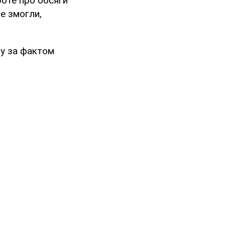
роте про обсяги
не змогли,
у за фактом