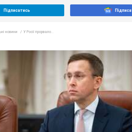
Підписатись
Підписа
ьні новини
У Росії прорвало...