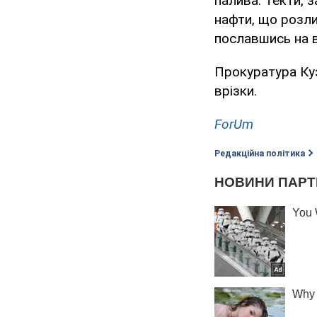
палива. Текти, 
нафти, що розли
пославшись на в
Прокуратура Ку
врізки.
ForUm
Редакційна політика