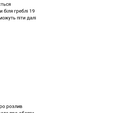
ється
 біля греблі 19
можуть піти далі
про розлив