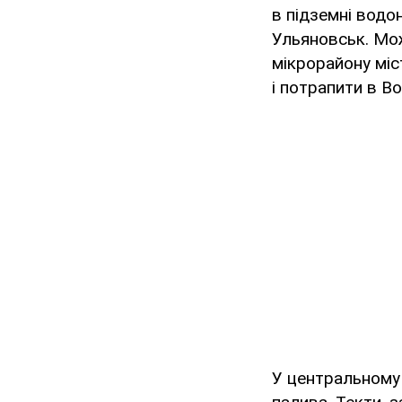
в підземні водон
Ульяновськ. Мож
мікрорайону міс
і потрапити в Во
У центральному 