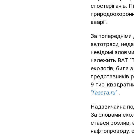
спостерігачів. 
природоохоронні
аварії.
За попередніми 
автотраси, неда
невідомі зловми
належить ВАТ "Т
екологів, била 
представників 
9 тис. квадратн
"Газета.ru"
.
Надзвичайна под
За словами екол
стався розлив, а
нафтопроводу, є