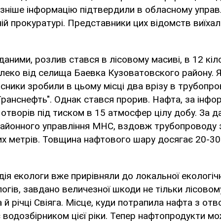
Пізніше інформацію підтвердили в обласному управл
й прокуратурі. Представники цих відомств виїхал
даними, розлив стався в лісовому масиві, в 12 кіл
леко від селища Баевка Кузоватовского району. Я
сники зробили в цьому місці два врізу в трубопро
ранснефть". Однак стався прорив. Нафта, за інфо
з отворів під тиском в 15 атмосфер цілу добу. За 
районного управління МНС, вздовж трубопроводу 
их метрів. Товщина нафтового шару досягає 20-30
ія екологи вже прирівняли до локальної екологіч
огів, завдано величезної шкоди не тільки лісовом
 й річці Свіяга. Місце, куди потрапила нафта з отв
 водозбірником цієї ріки. Тепер нафтопродукти м