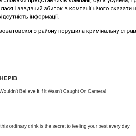
за словами представників компанії, була усунена, п
лася і завданий збиток в компанії нічого сказати 
ідсутність інформації.
зоватовского району порушила кримінальну справ