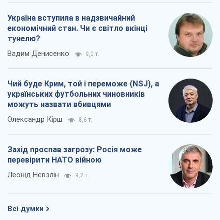
Захід проспав загрозу: Росія може
перевірити НАТО війною
Леонід Невзлін
9,2 т.
Всі думки
Про компанію
Команда
Правова інформація
Політика конфіденційності
Реклама на сайті
Документи
Редакційна політика
Журналісти OBOZ.UA на місці
подій