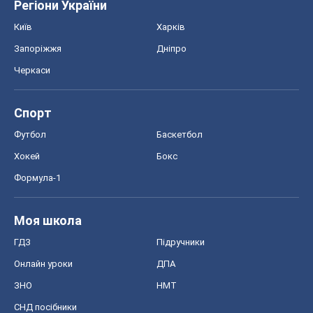
Моя школа
ГДЗ
Підручники
Онлайн уроки
ДПА
ЗНО
НМТ
СНД посібники
Авто
Тест Драйв
Електромобілі
Акції
Сервіс
Food Oboz
Рецепти
Напої
Дієти