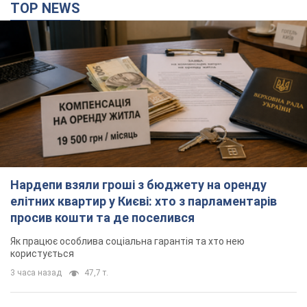
елітних квартир у Києві: хто з парламентарів
просив кошти та де поселився
Як працює особлива соціальна гарантія та хто нею
користується
3 часа назад
47,7 т.
Армія Росії здійснила масовану атаку на Одесу:
горіла історична частина міста, є постраждалі.
Фото та відео
Для терору ворог застосував ракети та дрони
час назад
22,3 т.
Російська армія обстріляла дві сусідні
багатоповерхівки в Харкові: двоє загиблих,
більше 20 постраждалих
Ворог навмисно обстрілює житлові будинки