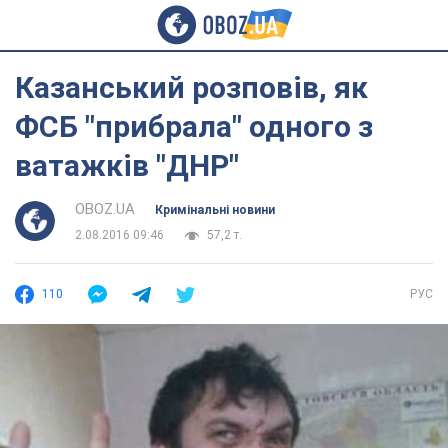
Казанський розповів, як
ФСБ "прибрала" одного з
ватажків "ДНР"
OBOZ.UA
Кримінальні новини
2.08.2016 09:46
57,2 т.
110
РУС