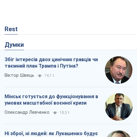
Мінськ готується до функціонування в
умовах масштабної воєнної кризи
Олександр Левченко
18,5 т.
Ні зброї, ні людей: як Лукашенко будує
нову армію
Ігар Тишкевич
15,7 т.