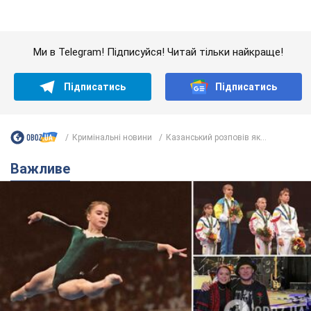
Українська гімнастка вразила президента США
і вперше почула "Слава Україні"! Як склалася
доля Подкопаєвої, яка 30 років тому виграла
"золото" Олімпіади
У фанатів донеччанки зберігся великий шматок килимового
покриття з надписом "Атланта-1996"
8.08.2026 18:30
41,2 т.
Олександру Пономарьову – 53: що
відомо про трьох дітей секс-