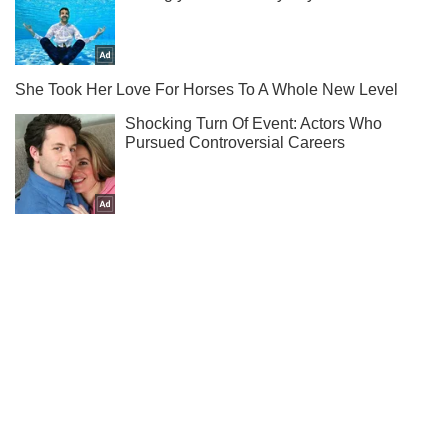
Ми в Telegram! Підписуйся! Читай тільки найкраще!
Підписатись
Підписатись
Кримінальні новини
Казанський розповів як...
Важливе