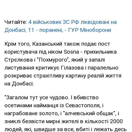
Читайте:
4 військових ЗС РФ ліквідовані на
Донбасі, 11 - поранені, - ГУР Міноборони
Крім того, Казанський також подає пост
користувача під ніком Sosna - прихильника
Стрєлкова і "Похмурого", який у запалі
листування критикує Гілазова і паралельно
розкриває страхітливу картину реалій життя
на Донбасі.
"Загалом тут усе чудово. І вбивство
осетинами найманця із Севастополя, і
награбоване золото, і "алчевський общак", і
зниклі безвісти мирні жителі в кількості 2000
людей, які, швидше за все, вбиті і лежать десь