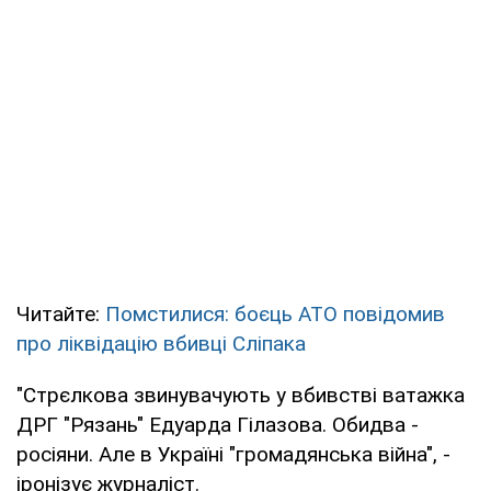
Читайте:
Помстилися: боєць АТО повідомив
про ліквідацію вбивці Сліпака
"Стрєлкова звинувачують у вбивстві ватажка
ДРГ "Рязань" Едуарда Гілазова. Обидва -
росіяни. Але в Україні "громадянська війна", -
іронізує журналіст.