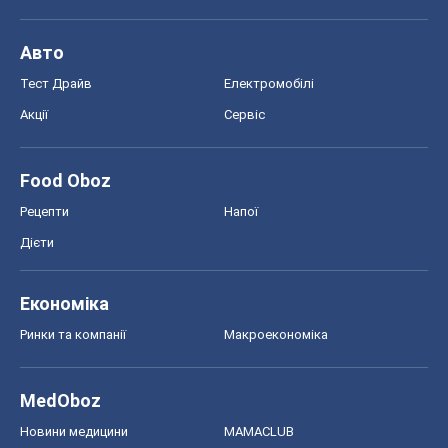
Економіка
Ринки та компанії
Макроекономіка
MedOboz
Новини медицини
MAMACLUB
Шоу
Афіша
Плітки
Краса
Мода
Жіночий журнал