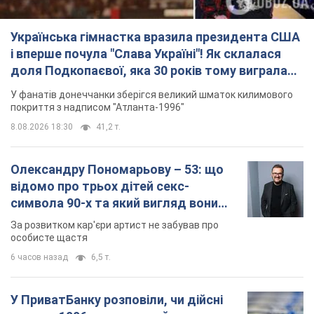
символа 90-х та який вигляд вони
мають
За розвитком кар'єри артист не забував про
особисте щастя
6 часов назад
6,5 т.
У ПриватБанку розповіли, чи дійсні
долари 1996 року: чи приймають
обмінники та банки такі купюри
Що робити, якщо банки та обмінні пункти не
приймають старі долари
8 часов назад
56,8 т.