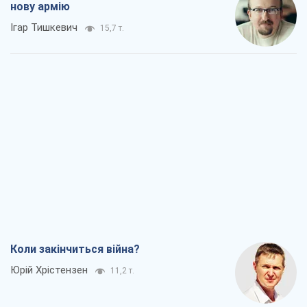
Коли закінчиться війна?
Юрій Хрістензен
11,2 т.
Україна вступила в надзвичайний
економічний стан. Чи є світло вкінці
тунелю?
Вадим Денисенко
9,0 т.
Чий буде Крим, той і переможе (NSJ), а
українських футбольних чиновників
можуть назвати вбивцями
Олександр Кірш
8,6 т.