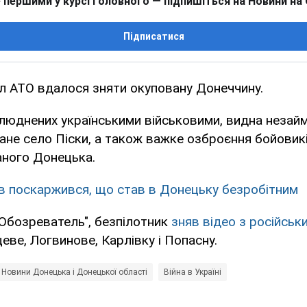
 першими у курсі головного — підпишіться на Новини на
Підписатися
л АТО вдалося зняти окуповану Донеччину.
люднених українськими військовими, видна незай
ване село Піски, а також важке озброєння бойовик
аного Донецька.
в поскаржився, що став в Донецьку безробітним
Обозреватель", безпілотник
зняв відео з російськ
еве, Логвинове, Карлівку і Попасну.
Новини Донецька і Донецької області
Війна в Україні