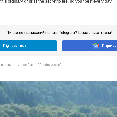
Ти ще не підписаний на наш Telegram? Швиденько тисни!
Підписатись
Підписа
ьні новини
Незаймана "Донбас-Арена" і...