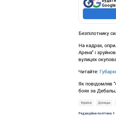
Будьте
Google
Безпілотнику си
На кадрах, опри
Арена" і зруйно
вулицях окупов
Читайте:
Губарє
Як повідомляв "
боях за Дебальц
Україна
Донецьк
Редакційна політика