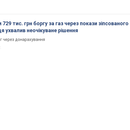
 729 тис. грн боргу за газ через покази зіпсованого
дя ухвалив неочікуване рішення
рг через донарахування
.