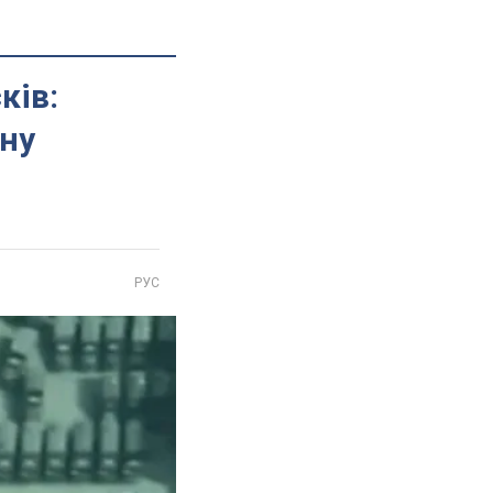
ків:
ну
РУС