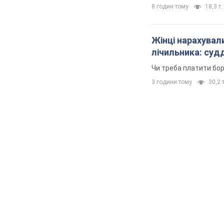
8 годин тому
18,3 т.
Жінці нарахували
лічильника: суд
Чи треба платити бо
3 години тому
30,2 т