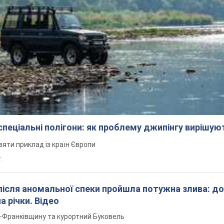
 спеціальні полігони: як проблему джипінгу вирішу
зяти приклад із країн Європи
т.
після аномальної спеки пройшла потужна злива: д
а річки. Відео
о-Франківщину та курортний Буковель