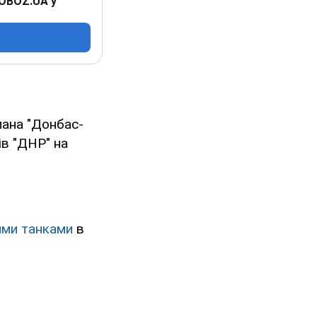
 OBOZ.UA у
мана "Донбас-
ів "ДНР" на
ими танками
в