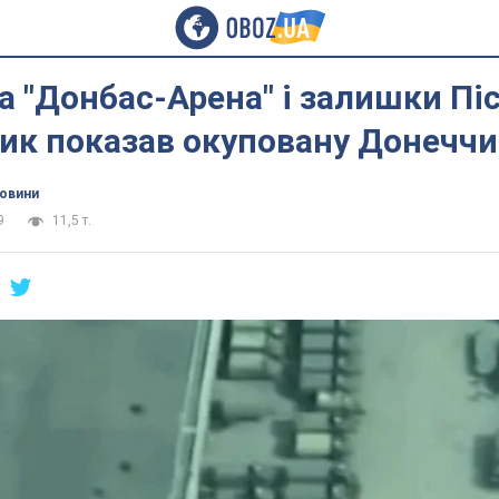
 "Донбас-Арена" і залишки Піс
ик показав окуповану Донеччи
новини
9
11,5 т.