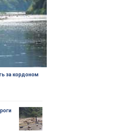
ють за кордоном
ороги