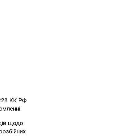
228 КК РФ
омленні.
дів щодо
 розбійних