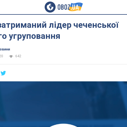
затриманий лідер чеченської
го угруповання
новини
20
642