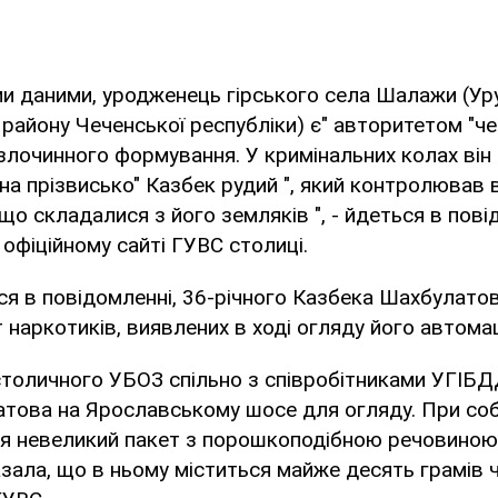
и даними, уродженець гірського села Шалажи (Ур
району Чеченської республіки) є" авторитетом "ч
злочинного формування. У кримінальних колах він 
"на прізвисько" Казбек рудий ", який контролював 
що складалися з його земляків ", - йдеться в пові
офіційному сайті ГУВС столиці.
я в повідомленні, 36-річного Казбека Шахбулато
ут наркотиків, виявлених в ході огляду його автома
столичного УБОЗ спільно з співробітниками УГІБД
това на Ярославському шосе для огляду. При собі
ся невеликий пакет з порошкоподібною речовино
зала, що в ньому міститься майже десять грамів ч