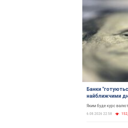
Банки "готуютьс
найближчими д
Яким буде курс валют
6.08.2026 22:58
152,