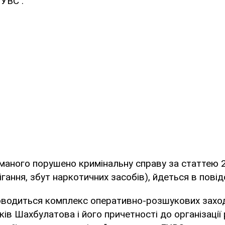
ГУВС .
маного порушено кримінальну справу за статтею 
ігання, збут наркотичних засобів), йдеться в повід
роводиться комплекс оперативно-розшукових захо
ків Шахбулатова і його причетності до організації