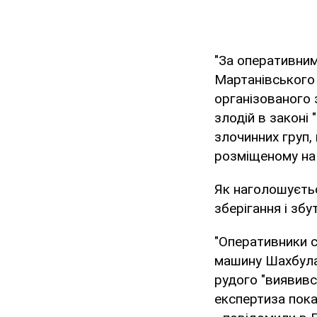
"За оперативним
Мартанівського 
організованого 
злодій в законі 
злочинних груп, 
розміщеному на 
Як наголошуєтьс
зберігання і зб
"Оперативники 
машину Шахбула
рудого "виявив
експертиза пока