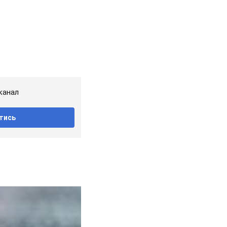
канал
тись