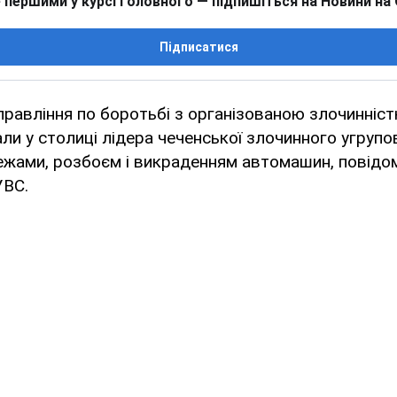
 першими у курсі головного — підпишіться на Новини на
Підписатися
правління по боротьбі з організованою злочинніс
и у столиці лідера чеченської злочинного угрупо
ежами, розбоєм і викраденням автомашин, повідом
УВС.