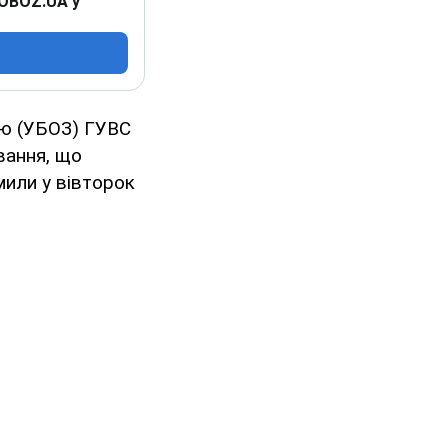
 OBOZ.UA у
тю (УБОЗ) ГУВС
вання, що
или у вівторок