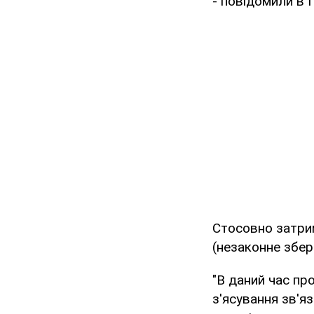
- повідомили в 
Стосовно затри
(незаконне збер
"В даний час п
з'ясування зв'яз