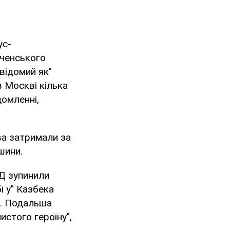
ус-
еченського
відомий як"
в Москві кілька
домленні,
ва затримали за
шини.
Д зупинили
 у" Казбека
ю. Подальша
истого героїну",