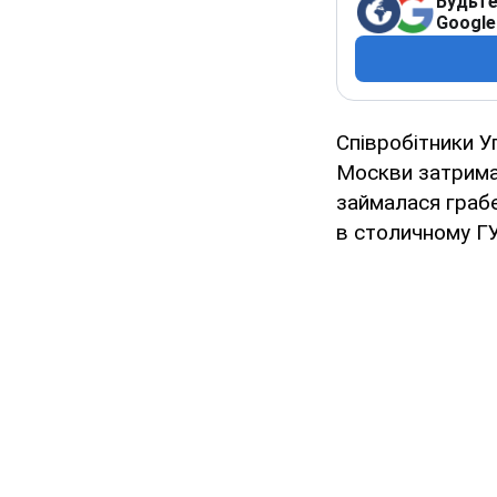
Будьте
Google
Співробітники У
Москви затримал
займалася граб
в столичному Г